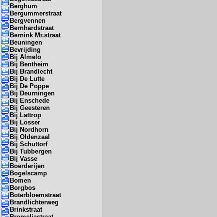
Berghum
Bergummerstraat
Bergvennen
Bernhardstraat
Bernink Mr.straat
Beuningen
Bevrijding
Bij Almelo
Bij Bentheim
Bij Brandlecht
Bij De Lutte
Bij De Poppe
Bij Deurningen
Bij Enschede
Bij Geesteren
Bij Lattrop
Bij Losser
Bij Nordhorn
Bij Oldenzaal
Bij Schuttorf
Bij Tubbergen
Bij Vasse
Boerderijen
Bogelscamp
Bomen
Borgbos
Boterbloemstraat
Brandlichterweg
Brinkstraat
Bromeliastraat