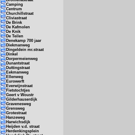
Camping
Centrum
Churchillstraat
Cliviastraat
De Brink
De Kafmolen
De Knik
De Teilen
Denekamp 700 jaar
Diekmanweg
Dingeldein mr.straat
Dinkel
Dorpermeienweg
Dunantstraat
Duttingstraat
Eekmanweg
Ellenweg
Eurowerft
Everwijnstraat
Fietstochtjes
Geert v Woustr
Gilderhauserdijk
Gravenesweg
Grensweg
Grotestraat
Hanzeweg
Harwichsdijk
Heijden v.d. straat
Herdenkingsplein