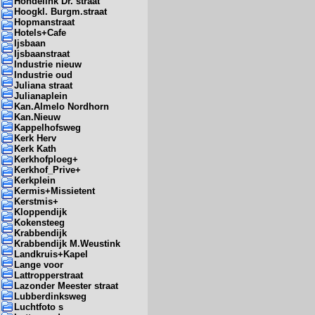
Hondelink Dr. straat
Hoogkl. Burgm.straat
Hopmanstraat
Hotels+Cafe
Ijsbaan
Ijsbaanstraat
Industrie nieuw
Industrie oud
Juliana straat
Julianaplein
Kan.Almelo Nordhorn
Kan.Nieuw
Kappelhofsweg
Kerk Herv
Kerk Kath
Kerkhofploeg+
Kerkhof_Prive+
Kerkplein
Kermis+Missietent
Kerstmis+
Kloppendijk
Kokensteeg
Krabbendijk
Krabbendijk M.Weustink
Landkruis+Kapel
Lange voor
Lattropperstraat
Lazonder Meester straat
Lubberdinksweg
Luchtfoto s