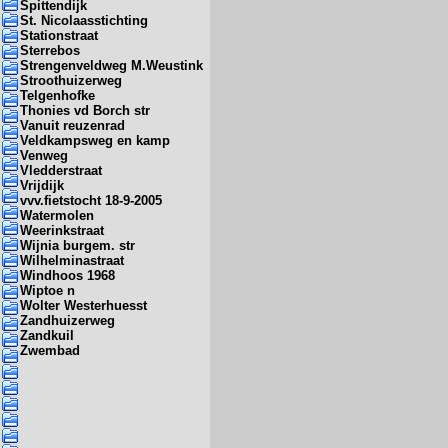
Spittendijk
St. Nicolaasstichting
Stationstraat
Sterrebos
Strengenveldweg M.Weustink
Stroothuizerweg
Telgenhofke
Thonies vd Borch str
Vanuit reuzenrad
Veldkampsweg en kamp
Venweg
Vledderstraat
Vrijdijk
vvv.fietstocht 18-9-2005
Watermolen
Weerinkstraat
Wijnia burgem. str
Wilhelminastraat
Windhoos 1968
Wiptoe n
Wolter Westerhuesst
Zandhuizerweg
Zandkuil
Zwembad