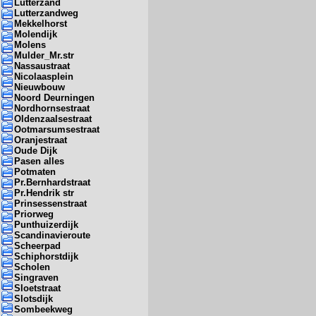
Lutterzand
Lutterzandweg
Mekkelhorst
Molendijk
Molens
Mulder_Mr.str
Nassaustraat
Nicolaasplein
Nieuwbouw
Noord Deurningen
Nordhornsestraat
Oldenzaalsestraat
Ootmarsumsestraat
Oranjestraat
Oude Dijk
Pasen alles
Potmaten
Pr.Bernhardstraat
Pr.Hendrik str
Prinsessenstraat
Priorweg
Punthuizerdijk
Scandinavieroute
Scheerpad
Schiphorstdijk
Scholen
Singraven
Sloetstraat
Slotsdijk
Sombeekweg