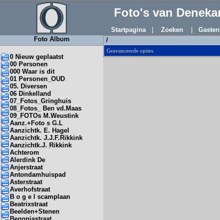
Foto's van Denek
Startpagina
|
Zoeken
|
Gasten
Foto Album
/
Geavanceerde opties
0 Nieuw geplaatst
00 Personen
000 Waar is dit
01 Personen_OUD
05. Diversen
06 Dinkelland
07_Fotos_Gringhuis
08_Fotos_ Ben vd.Maas
09_FOTOs M.Weustink
Aanz.+Foto s G.L
Aanzichtk. E. Hagel
Aanzichtk. J.J.F.Rikkink
Aanzichtk.J. Rikkink
Achterom
Alerdink De
Anjerstraat
Antondamhuispad
Asterstraat
Averhofstraat
B o g e l scamplaan
Beatrixstraat
Beelden+Stenen
Begoniastraat