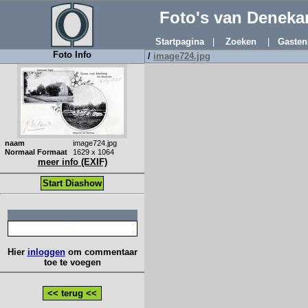
Foto's van Denek
Startpagina
|
Zoeken
|
Gasten
Foto Info
/
image724.jpg
naam
image724.jpg
Normaal Formaat
1629 x 1064
meer info (EXIF)
Start Diashow
:: Beschrijving
Hier
inloggen
om commentaar
toe te voegen
<< terug <<