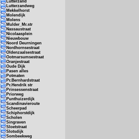
Lutterzand
Lutterzandweg
Mekkelhorst
Molendijk
Molens
Mulder_Mr.str
Nassaustraat
Nicolaasplein
Nieuwbouw
Noord Deurningen
Nordhornsestraat
Oldenzaalsestraat
Ootmarsumsestraat
Oranjestraat
Oude Dijk
Pasen alles
Potmaten
Pr.Bernhardstraat
Pr.Hendrik str
Prinsessenstraat
Priorweg
Punthuizerdijk
Scandinavieroute
Scheerpad
Schiphorstdijk
Scholen
Singraven
Sloetstraat
Slotsdijk
Sombeekweg