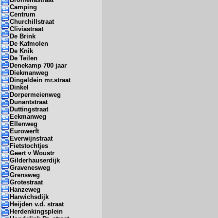
Camping
Centrum
Churchillstraat
Cliviastraat
De Brink
De Kafmolen
De Knik
De Teilen
Denekamp 700 jaar
Diekmanweg
Dingeldein mr.straat
Dinkel
Dorpermeienweg
Dunantstraat
Duttingstraat
Eekmanweg
Ellenweg
Eurowerft
Everwijnstraat
Fietstochtjes
Geert v Woustr
Gilderhauserdijk
Gravenesweg
Grensweg
Grotestraat
Hanzeweg
Harwichsdijk
Heijden v.d. straat
Herdenkingsplein