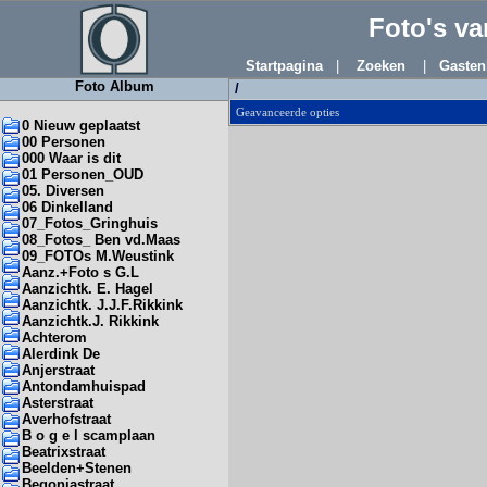
Foto's v
Startpagina
|
Zoeken
|
Gasten
Foto Album
/
Geavanceerde opties
0 Nieuw geplaatst
00 Personen
000 Waar is dit
01 Personen_OUD
05. Diversen
06 Dinkelland
07_Fotos_Gringhuis
08_Fotos_ Ben vd.Maas
09_FOTOs M.Weustink
Aanz.+Foto s G.L
Aanzichtk. E. Hagel
Aanzichtk. J.J.F.Rikkink
Aanzichtk.J. Rikkink
Achterom
Alerdink De
Anjerstraat
Antondamhuispad
Asterstraat
Averhofstraat
B o g e l scamplaan
Beatrixstraat
Beelden+Stenen
Begoniastraat