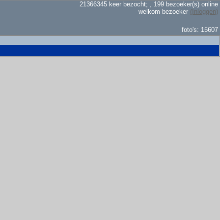
21366345 keer bezocht; , 199 bezoeker(s) online
welkom bezoeker
(Inloggen)
foto's: 15607