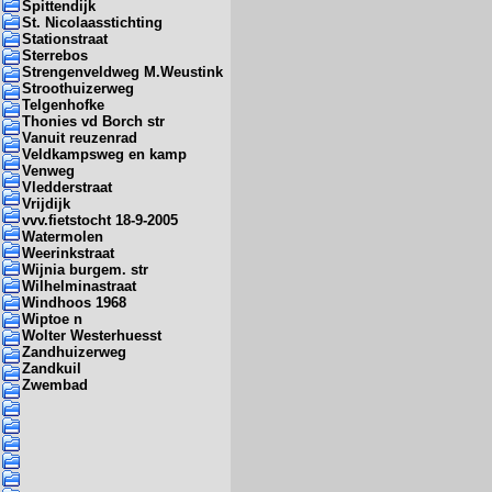
Spittendijk
St. Nicolaasstichting
Stationstraat
Sterrebos
Strengenveldweg M.Weustink
Stroothuizerweg
Telgenhofke
Thonies vd Borch str
Vanuit reuzenrad
Veldkampsweg en kamp
Venweg
Vledderstraat
Vrijdijk
vvv.fietstocht 18-9-2005
Watermolen
Weerinkstraat
Wijnia burgem. str
Wilhelminastraat
Windhoos 1968
Wiptoe n
Wolter Westerhuesst
Zandhuizerweg
Zandkuil
Zwembad