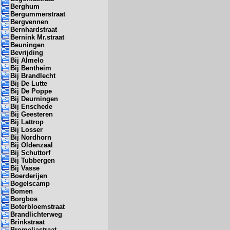
Berghum
Bergummerstraat
Bergvennen
Bernhardstraat
Bernink Mr.straat
Beuningen
Bevrijding
Bij Almelo
Bij Bentheim
Bij Brandlecht
Bij De Lutte
Bij De Poppe
Bij Deurningen
Bij Enschede
Bij Geesteren
Bij Lattrop
Bij Losser
Bij Nordhorn
Bij Oldenzaal
Bij Schuttorf
Bij Tubbergen
Bij Vasse
Boerderijen
Bogelscamp
Bomen
Borgbos
Boterbloemstraat
Brandlichterweg
Brinkstraat
Bromeliastraat