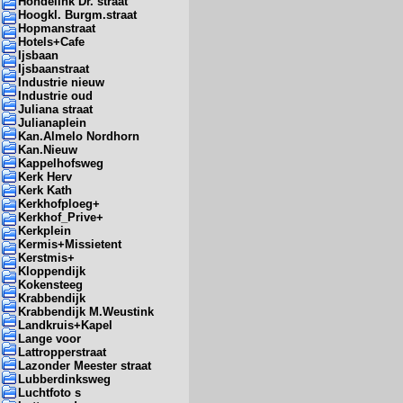
Hondelink Dr. straat
Hoogkl. Burgm.straat
Hopmanstraat
Hotels+Cafe
Ijsbaan
Ijsbaanstraat
Industrie nieuw
Industrie oud
Juliana straat
Julianaplein
Kan.Almelo Nordhorn
Kan.Nieuw
Kappelhofsweg
Kerk Herv
Kerk Kath
Kerkhofploeg+
Kerkhof_Prive+
Kerkplein
Kermis+Missietent
Kerstmis+
Kloppendijk
Kokensteeg
Krabbendijk
Krabbendijk M.Weustink
Landkruis+Kapel
Lange voor
Lattropperstraat
Lazonder Meester straat
Lubberdinksweg
Luchtfoto s