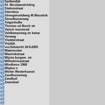
Spittendijk
St. Nicolaasstichting
Stationstraat
Sterrebos
Strengenveldweg M.Weustink
Stroothuizerweg
Telgenhofke
Thonies vd Borch str
Vanuit reuzenrad
Veldkampsweg en kamp
Venweg
Vledderstraat
Vrijdijk
vvv.fietstocht 18-9-2005
Watermolen
Weerinkstraat
Wijnia burgem. str
Wilhelminastraat
Windhoos 1968
Wiptoe n
Wolter Westerhuesst
Zandhuizerweg
Zandkuil
Zwembad