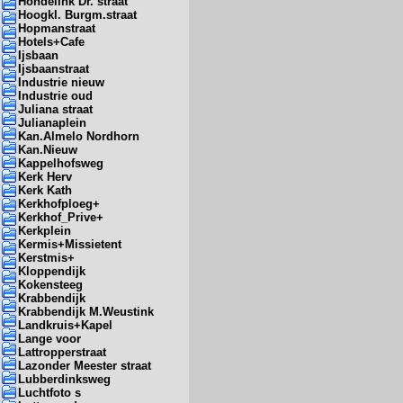
Hondelink Dr. straat
Hoogkl. Burgm.straat
Hopmanstraat
Hotels+Cafe
Ijsbaan
Ijsbaanstraat
Industrie nieuw
Industrie oud
Juliana straat
Julianaplein
Kan.Almelo Nordhorn
Kan.Nieuw
Kappelhofsweg
Kerk Herv
Kerk Kath
Kerkhofploeg+
Kerkhof_Prive+
Kerkplein
Kermis+Missietent
Kerstmis+
Kloppendijk
Kokensteeg
Krabbendijk
Krabbendijk M.Weustink
Landkruis+Kapel
Lange voor
Lattropperstraat
Lazonder Meester straat
Lubberdinksweg
Luchtfoto s