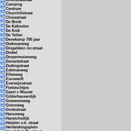
Camping
Centrum
Churchillstraat
Cliviastraat
De Brink
De Kafmolen
De Knik
De Teilen
Denekamp 700 jaar
Diekmanweg
Dingeldein mr.straat
Dinkel
Dorpermeienweg
Dunantstraat
Duttingstraat
Eekmanweg
Ellenweg
Eurowerft
Everwijnstraat
Fietstochtjes
Geert v Woustr
Gilderhauserdijk
Gravenesweg
Grensweg
Grotestraat
Hanzeweg
Harwichsdijk
Heijden v.d. straat
Herdenkingsplein