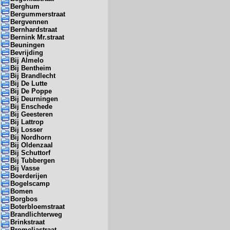
Berghum
Bergummerstraat
Bergvennen
Bernhardstraat
Bernink Mr.straat
Beuningen
Bevrijding
Bij Almelo
Bij Bentheim
Bij Brandlecht
Bij De Lutte
Bij De Poppe
Bij Deurningen
Bij Enschede
Bij Geesteren
Bij Lattrop
Bij Losser
Bij Nordhorn
Bij Oldenzaal
Bij Schuttorf
Bij Tubbergen
Bij Vasse
Boerderijen
Bogelscamp
Bomen
Borgbos
Boterbloemstraat
Brandlichterweg
Brinkstraat
Bromeliastraat