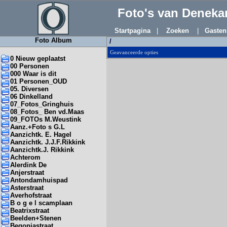
Foto's van Denek
Startpagina
|
Zoeken
|
Gasten
Foto Album
/
Geavanceerde opties
0 Nieuw geplaatst
00 Personen
000 Waar is dit
01 Personen_OUD
05. Diversen
06 Dinkelland
07_Fotos_Gringhuis
08_Fotos_ Ben vd.Maas
09_FOTOs M.Weustink
Aanz.+Foto s G.L
Aanzichtk. E. Hagel
Aanzichtk. J.J.F.Rikkink
Aanzichtk.J. Rikkink
Achterom
Alerdink De
Anjerstraat
Antondamhuispad
Asterstraat
Averhofstraat
B o g e l scamplaan
Beatrixstraat
Beelden+Stenen
Begoniastraat