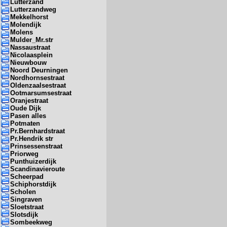
Lutterzand
Lutterzandweg
Mekkelhorst
Molendijk
Molens
Mulder_Mr.str
Nassaustraat
Nicolaasplein
Nieuwbouw
Noord Deurningen
Nordhornsestraat
Oldenzaalsestraat
Ootmarsumsestraat
Oranjestraat
Oude Dijk
Pasen alles
Potmaten
Pr.Bernhardstraat
Pr.Hendrik str
Prinsessenstraat
Priorweg
Punthuizerdijk
Scandinavieroute
Scheerpad
Schiphorstdijk
Scholen
Singraven
Sloetstraat
Slotsdijk
Sombeekweg