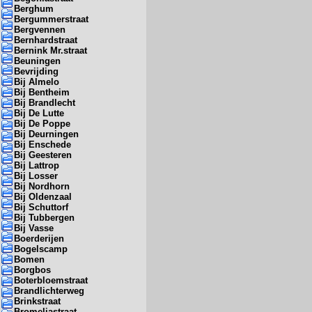
Berghum
Bergummerstraat
Bergvennen
Bernhardstraat
Bernink Mr.straat
Beuningen
Bevrijding
Bij Almelo
Bij Bentheim
Bij Brandlecht
Bij De Lutte
Bij De Poppe
Bij Deurningen
Bij Enschede
Bij Geesteren
Bij Lattrop
Bij Losser
Bij Nordhorn
Bij Oldenzaal
Bij Schuttorf
Bij Tubbergen
Bij Vasse
Boerderijen
Bogelscamp
Bomen
Borgbos
Boterbloemstraat
Brandlichterweg
Brinkstraat
Bromeliastraat