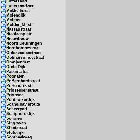
Lutterzand
Lutterzandweg
Mekkelhorst
Molendijk
Molens
Mulder_Mr.str
Nassaustraat
Nicolaasplein
Nieuwbouw
Noord Deurningen
Nordhornsestraat
Oldenzaalsestraat
Ootmarsumsestraat
Oranjestraat
Oude Dijk
Pasen alles
Potmaten
Pr.Bernhardstraat
Pr.Hendrik str
Prinsessenstraat
Priorweg
Punthuizerdijk
Scandinavieroute
Scheerpad
Schiphorstdijk
Scholen
Singraven
Sloetstraat
Slotsdijk
Sombeekweg