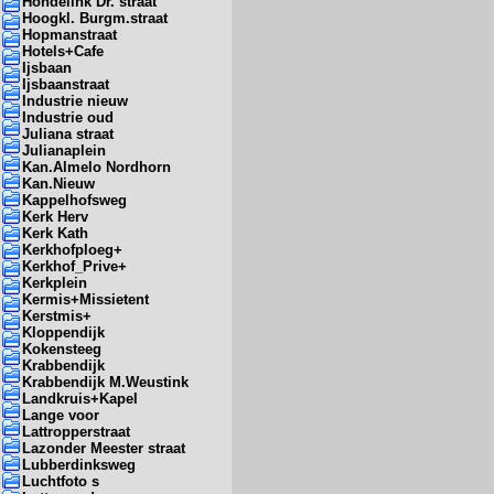
Hondelink Dr. straat
Hoogkl. Burgm.straat
Hopmanstraat
Hotels+Cafe
Ijsbaan
Ijsbaanstraat
Industrie nieuw
Industrie oud
Juliana straat
Julianaplein
Kan.Almelo Nordhorn
Kan.Nieuw
Kappelhofsweg
Kerk Herv
Kerk Kath
Kerkhofploeg+
Kerkhof_Prive+
Kerkplein
Kermis+Missietent
Kerstmis+
Kloppendijk
Kokensteeg
Krabbendijk
Krabbendijk M.Weustink
Landkruis+Kapel
Lange voor
Lattropperstraat
Lazonder Meester straat
Lubberdinksweg
Luchtfoto s