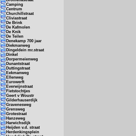
Camping
Centrum
Churchillstraat
Cliviastraat
De Brink
De Kafmolen
De Knik
De Teilen
Denekamp 700 jaar
Diekmanweg
Dingeldein mr.straat
Dinkel
Dorpermeienweg
Dunantstraat
Duttingstraat
Eekmanweg
Ellenweg
Eurowerft
Everwijnstraat
Fietstochtjes
Geert v Woustr
Gilderhauserdijk
Gravenesweg
Grensweg
Grotestraat
Hanzeweg
Harwichsdijk
Heijden v.d. straat
Herdenkingsplein