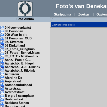
Foto's van Denek
Startpagina
|
Zoeken
|
Gasten
Foto Album
/
Geavanceerde opties
0 Nieuw geplaatst
00 Personen
000 Waar is dit
01 Personen_OUD
05. Diversen
06 Dinkelland
07_Fotos_Gringhuis
08_Fotos_ Ben vd.Maas
09_FOTOs M.Weustink
Aanz.+Foto s G.L
Aanzichtk. E. Hagel
Aanzichtk. J.J.F.Rikkink
Aanzichtk.J. Rikkink
Achterom
Alerdink De
Anjerstraat
Antondamhuispad
Asterstraat
Averhofstraat
B o g e l scamplaan
Beatrixstraat
Beelden+Stenen
Begoniastraat