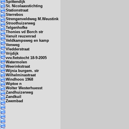
Spittendijk
St. Nicolaasstichting
Stationstraat
Sterrebos
Strengenveldweg M.Weustink
Stroothuizerweg
Telgenhofke
Thonies vd Borch str
Vanuit reuzenrad
Veldkampsweg en kamp
Venweg
Vledderstraat
Vrijdijk
vvv.fietstocht 18-9-2005
Watermolen
Weerinkstraat
Wijnia burgem. str
Wilhelminastraat
Windhoos 1968
Wiptoe n
Wolter Westerhuesst
Zandhuizerweg
Zandkuil
Zwembad