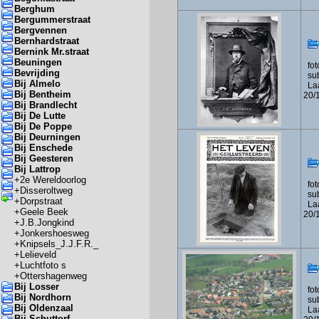
Berghum
Bergummerstraat
Bergvennen
Bernhardstraat
Bernink Mr.straat
Beuningen
foto
Bevrijding
sub
Bij Almelo
Laa
Bij Bentheim
20/
Bij Brandlecht
Bij De Lutte
Bij De Poppe
Bij Deurningen
Bij Enschede
Bij Geesteren
Bij Lattrop
+
2e Wereldoorlog
foto
+
Disseroltweg
sub
+
Dorpstraat
Laa
+
Geele Beek
20/
+
J.B.Jongkind
+
Jonkershoesweg
+
Knipsels_J.J.F.R._
+
Lelieveld
+
Luchtfoto s
+
Ottershagenweg
Bij Losser
foto
Bij Nordhorn
sub
Bij Oldenzaal
Laa
Bij Schuttorf