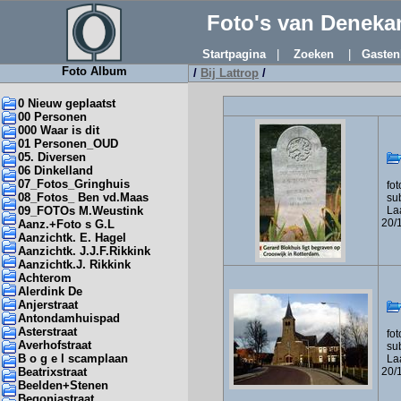
Foto's van Denek
Startpagina
|
Zoeken
|
Gasten
Foto Album
/
Bij Lattrop
/
0 Nieuw geplaatst
00 Personen
000 Waar is dit
01 Personen_OUD
05. Diversen
06 Dinkelland
07_Fotos_Gringhuis
foto
08_Fotos_ Ben vd.Maas
sub
09_FOTOs M.Weustink
Laa
20/
Aanz.+Foto s G.L
Aanzichtk. E. Hagel
Aanzichtk. J.J.F.Rikkink
Aanzichtk.J. Rikkink
Achterom
Alerdink De
Anjerstraat
Antondamhuispad
Asterstraat
foto
Averhofstraat
sub
B o g e l scamplaan
Laa
Beatrixstraat
20/
Beelden+Stenen
Begoniastraat