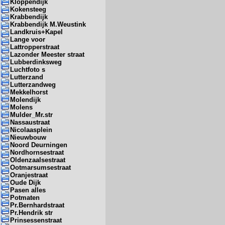
Kloppendijk
Kokensteeg
Krabbendijk
Krabbendijk M.Weustink
Landkruis+Kapel
Lange voor
Lattropperstraat
Lazonder Meester straat
Lubberdinksweg
Luchtfoto s
Lutterzand
Lutterzandweg
Mekkelhorst
Molendijk
Molens
Mulder_Mr.str
Nassaustraat
Nicolaasplein
Nieuwbouw
Noord Deurningen
Nordhornsestraat
Oldenzaalsestraat
Ootmarsumsestraat
Oranjestraat
Oude Dijk
Pasen alles
Potmaten
Pr.Bernhardstraat
Pr.Hendrik str
Prinsessenstraat