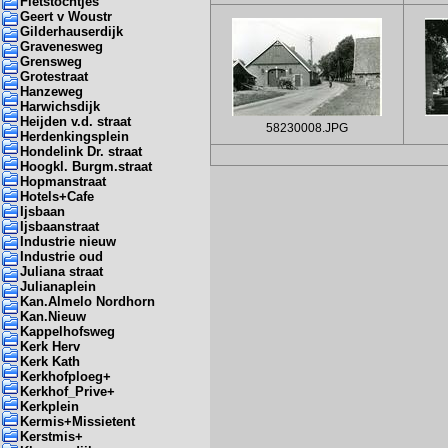
Fietstochtjes
Geert v Woustr
Gilderhauserdijk
Gravenesweg
Grensweg
Grotestraat
Hanzeweg
Harwichsdijk
Heijden v.d. straat
58230008.JPG
Herdenkingsplein
Hondelink Dr. straat
Hoogkl. Burgm.straat
Hopmanstraat
Hotels+Cafe
Ijsbaan
Ijsbaanstraat
Industrie nieuw
Industrie oud
Juliana straat
Julianaplein
Kan.Almelo Nordhorn
Kan.Nieuw
Kappelhofsweg
Kerk Herv
Kerk Kath
Kerkhofploeg+
Kerkhof_Prive+
Kerkplein
Kermis+Missietent
Kerstmis+