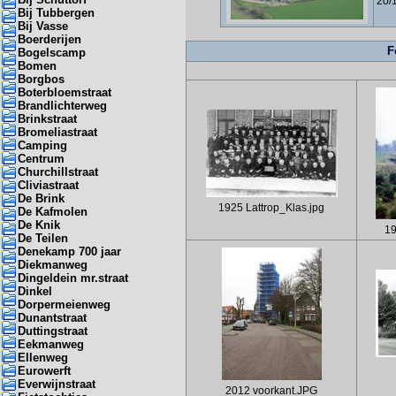
20/
Bij Tubbergen
Bij Vasse
Boerderijen
F
Bogelscamp
Bomen
Borgbos
Boterbloemstraat
Brandlichterweg
Brinkstraat
Bromeliastraat
Camping
Centrum
Churchillstraat
Cliviastraat
De Brink
1925 Lattrop_Klas.jpg
De Kafmolen
De Knik
19
De Teilen
Denekamp 700 jaar
Diekmanweg
Dingeldein mr.straat
Dinkel
Dorpermeienweg
Dunantstraat
Duttingstraat
Eekmanweg
Ellenweg
Eurowerft
Everwijnstraat
2012 voorkant.JPG