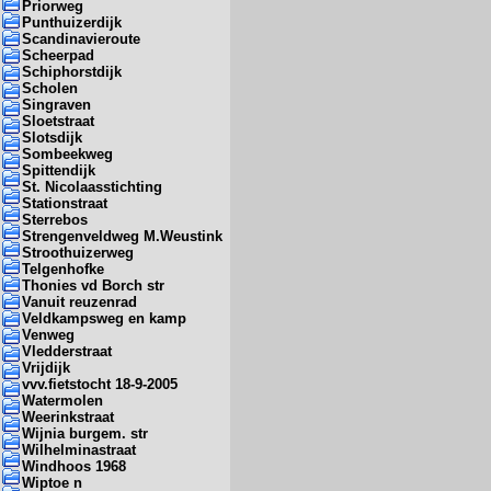
Priorweg
Punthuizerdijk
Scandinavieroute
Scheerpad
Schiphorstdijk
Scholen
Singraven
Sloetstraat
Slotsdijk
Sombeekweg
Spittendijk
St. Nicolaasstichting
Stationstraat
Sterrebos
Strengenveldweg M.Weustink
Stroothuizerweg
Telgenhofke
Thonies vd Borch str
Vanuit reuzenrad
Veldkampsweg en kamp
Venweg
Vledderstraat
Vrijdijk
vvv.fietstocht 18-9-2005
Watermolen
Weerinkstraat
Wijnia burgem. str
Wilhelminastraat
Windhoos 1968
Wiptoe n