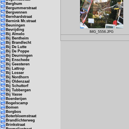
Berghum
Bergummerstraat
Bergvennen
Bernhardstraat
Bernink Mr.straat
Beuningen
Bevrijding
IMG_5556.JPG
Bij Almelo
Bij Bentheim
Bij Brandlecht
Bij De Lutte
Bij De Poppe
Bij Deurningen
Bij Enschede
Bij Geesteren
Bij Lattrop
Bij Losser
Bij Nordhorn
Bij Oldenzaal
Bij Schuttorf
Bij Tubbergen
Bij Vasse
Boerderijen
Bogelscamp
Bomen
Borgbos
Boterbloemstraat
Brandlichterweg
Brinkstraat
Bromeliastraat