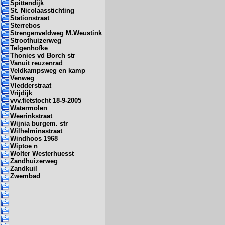
Spittendijk
St. Nicolaasstichting
Stationstraat
Sterrebos
Strengenveldweg M.Weustink
Stroothuizerweg
Telgenhofke
Thonies vd Borch str
Vanuit reuzenrad
Veldkampsweg en kamp
Venweg
Vledderstraat
Vrijdijk
vvv.fietstocht 18-9-2005
Watermolen
Weerinkstraat
Wijnia burgem. str
Wilhelminastraat
Windhoos 1968
Wiptoe n
Wolter Westerhuesst
Zandhuizerweg
Zandkuil
Zwembad