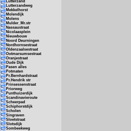
Lutterzand
Lutterzandweg
Mekkelhorst
Molendijk
Molens
Mulder_Mr.str
Nassaustraat
Nicolaasplein
Nieuwbouw
Noord Deurningen
Nordhornsestraat
Oldenzaalsestraat
Ootmarsumsestraat
Oranjestraat
Oude Dijk
Pasen alles
Potmaten
Pr.Bernhardstraat
Pr.Hendrik str
Prinsessenstraat
Priorweg
Punthuizerdijk
Scandinavieroute
Scheerpad
Schiphorstdijk
Scholen
Singraven
Sloetstraat
Slotsdijk
Sombeekweg