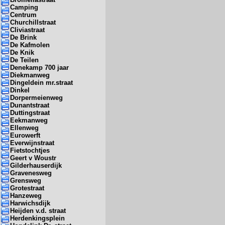
Camping
Centrum
Churchillstraat
Cliviastraat
De Brink
De Kafmolen
De Knik
De Teilen
Denekamp 700 jaar
Diekmanweg
Dingeldein mr.straat
Dinkel
Dorpermeienweg
Dunantstraat
Duttingstraat
Eekmanweg
Ellenweg
Eurowerft
Everwijnstraat
Fietstochtjes
Geert v Woustr
Gilderhauserdijk
Gravenesweg
Grensweg
Grotestraat
Hanzeweg
Harwichsdijk
Heijden v.d. straat
Herdenkingsplein