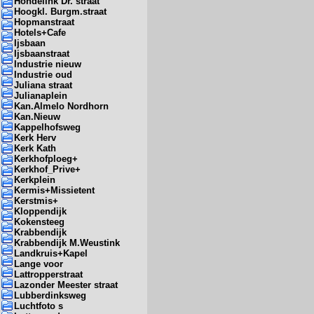
Hondelink Dr. straat
Hoogkl. Burgm.straat
Hopmanstraat
Hotels+Cafe
Ijsbaan
Ijsbaanstraat
Industrie nieuw
Industrie oud
Juliana straat
Julianaplein
Kan.Almelo Nordhorn
Kan.Nieuw
Kappelhofsweg
Kerk Herv
Kerk Kath
Kerkhofploeg+
Kerkhof_Prive+
Kerkplein
Kermis+Missietent
Kerstmis+
Kloppendijk
Kokensteeg
Krabbendijk
Krabbendijk M.Weustink
Landkruis+Kapel
Lange voor
Lattropperstraat
Lazonder Meester straat
Lubberdinksweg
Luchtfoto s