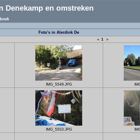
an Denekamp en omstreken
boek
Foto's in Alerdink De
«
1
»
IMG_5549.JPG
IM
IMG_5553.JPG
IM