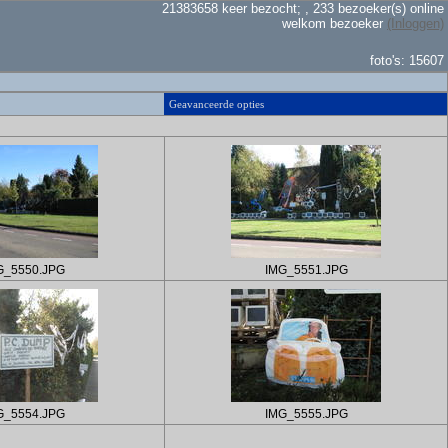
21383658 keer bezocht; , 233 bezoeker(s) online
welkom bezoeker
(Inloggen)
foto's: 15607
Geavanceerde opties
G_5550.JPG
IMG_5551.JPG
G_5554.JPG
IMG_5555.JPG