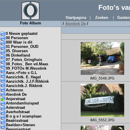
Foto's v
Startpagina
|
Zoeken
|
Gasten
Foto Album
/
Alerdink De
/
0 Nieuw geplaatst
00 Personen
000 Waar is dit
01 Personen_OUD
05. Diversen
06 Dinkelland
07_Fotos_Gringhuis
08_Fotos_ Ben vd.Maas
09_FOTOs M.Weustink
Aanz.+Foto s G.L
Aanzichtk. E. Hagel
IMG_5548.JPG
Aanzichtk. J.J.F.Rikkink
Aanzichtk.J. Rikkink
Achterom
Alerdink De
Anjerstraat
Antondamhuispad
Asterstraat
Averhofstraat
B o g e l scamplaan
IMG_5552.JPG
Beatrixstraat
Beelden+Stenen
Begoniastraat