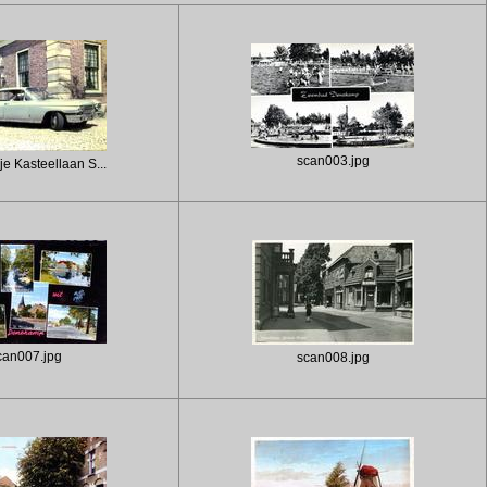
scan003.jpg
je Kasteellaan S...
can007.jpg
scan008.jpg