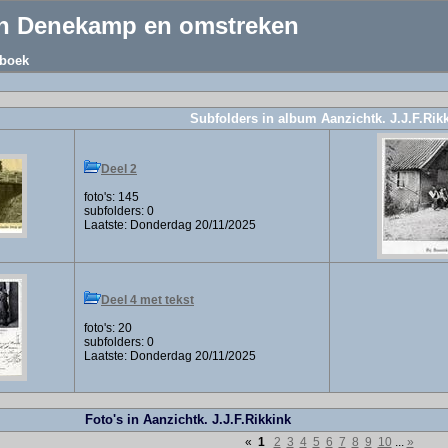
an Denekamp en omstreken
boek
Subfolders in album Aanzichtk. J.J.F.Rik
Deel 2
foto's: 145
subfolders: 0
Laatste: Donderdag 20/11/2025
Deel 4 met tekst
foto's: 20
subfolders: 0
Laatste: Donderdag 20/11/2025
Foto's in Aanzichtk. J.J.F.Rikkink
«
1
2
3
4
5
6
7
8
9
10
...
»