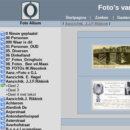
Foto's v
Startpagina
|
Zoeken
|
Gasten
Foto Album
/
Aanzichtk. J.J.F.Rikkink
/
0 Nieuw geplaatst
00 Personen
000 Waar is dit
01 Personen_OUD
05. Diversen
06 Dinkelland
07_Fotos_Gringhuis
08_Fotos_ Ben vd.Maas
09_FOTOs M.Weustink
Aanz.+Foto s G.L
Aanzichtk. E. Hagel
Aanzichtk. J.J.F.Rikkink
+
Deel 2
+
Deel 3
+
Deel 4 met tekst
Aanzichtk.J. Rikkink
Achterom
Alerdink De
Anjerstraat
Antondamhuispad
Asterstraat
Averhofstraat
B o g e l scamplaan