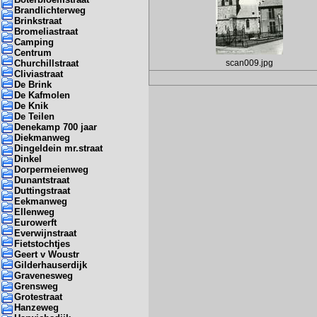
Brandlichterweg
Brinkstraat
Bromeliastraat
Camping
Centrum
Churchillstraat
scan009.jpg
Cliviastraat
De Brink
De Kafmolen
De Knik
De Teilen
Denekamp 700 jaar
Diekmanweg
Dingeldein mr.straat
Dinkel
Dorpermeienweg
Dunantstraat
Duttingstraat
Eekmanweg
Ellenweg
Eurowerft
Everwijnstraat
Fietstochtjes
Geert v Woustr
Gilderhauserdijk
Gravenesweg
Grensweg
Grotestraat
Hanzeweg