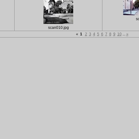
s
scan010.jpg
«
1
2
3
4
5
6
7
8
9
10
...
»