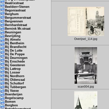
Beatrixstraat
Beelden+Stenen
Begoniastraat
Berghum
Bergummerstraat
Bergvennen
Bernhardstraat
Bernink Mr.straat
Beuningen
Bevrijding
Overijsel_114.jpg
Bij Almelo
Bij Bentheim
Bij Brandlecht
Bij De Lutte
Bij De Poppe
Bij Deurningen
Bij Enschede
Bij Geesteren
Bij Lattrop
Bij Losser
Bij Nordhorn
Bij Oldenzaal
Bij Schuttorf
scan004.jpg
Bij Tubbergen
Bij Vasse
Boerderijen
Bogelscamp
Bomen
Borgbos
Boterbloemstraat