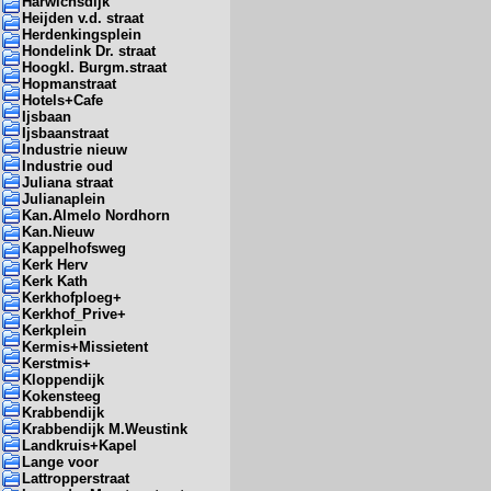
Harwichsdijk
Heijden v.d. straat
Herdenkingsplein
Hondelink Dr. straat
Hoogkl. Burgm.straat
Hopmanstraat
Hotels+Cafe
Ijsbaan
Ijsbaanstraat
Industrie nieuw
Industrie oud
Juliana straat
Julianaplein
Kan.Almelo Nordhorn
Kan.Nieuw
Kappelhofsweg
Kerk Herv
Kerk Kath
Kerkhofploeg+
Kerkhof_Prive+
Kerkplein
Kermis+Missietent
Kerstmis+
Kloppendijk
Kokensteeg
Krabbendijk
Krabbendijk M.Weustink
Landkruis+Kapel
Lange voor
Lattropperstraat