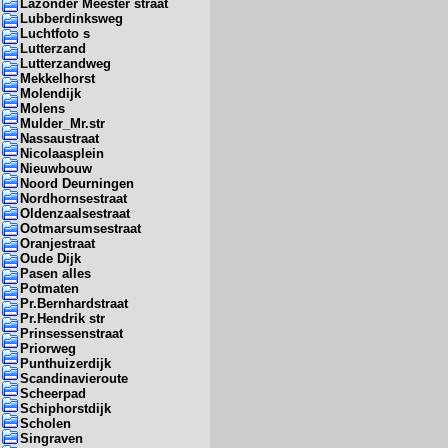
Lazonder Meester straat
Lubberdinksweg
Luchtfoto s
Lutterzand
Lutterzandweg
Mekkelhorst
Molendijk
Molens
Mulder_Mr.str
Nassaustraat
Nicolaasplein
Nieuwbouw
Noord Deurningen
Nordhornsestraat
Oldenzaalsestraat
Ootmarsumsestraat
Oranjestraat
Oude Dijk
Pasen alles
Potmaten
Pr.Bernhardstraat
Pr.Hendrik str
Prinsessenstraat
Priorweg
Punthuizerdijk
Scandinavieroute
Scheerpad
Schiphorstdijk
Scholen
Singraven