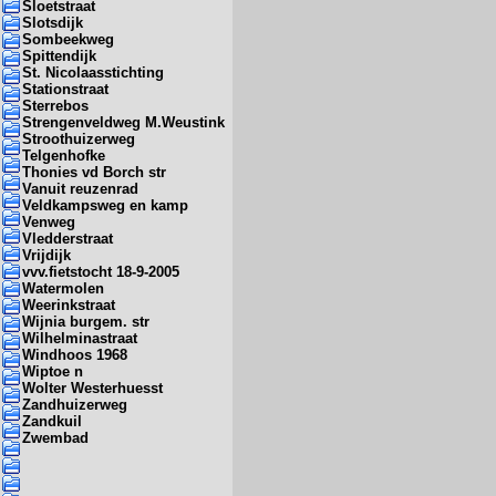
Sloetstraat
Slotsdijk
Sombeekweg
Spittendijk
St. Nicolaasstichting
Stationstraat
Sterrebos
Strengenveldweg M.Weustink
Stroothuizerweg
Telgenhofke
Thonies vd Borch str
Vanuit reuzenrad
Veldkampsweg en kamp
Venweg
Vledderstraat
Vrijdijk
vvv.fietstocht 18-9-2005
Watermolen
Weerinkstraat
Wijnia burgem. str
Wilhelminastraat
Windhoos 1968
Wiptoe n
Wolter Westerhuesst
Zandhuizerweg
Zandkuil
Zwembad