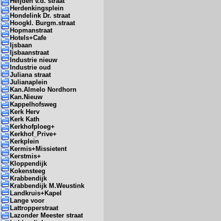
Heijden v.d. straat
Herdenkingsplein
Hondelink Dr. straat
Hoogkl. Burgm.straat
Hopmanstraat
Hotels+Cafe
Ijsbaan
Ijsbaanstraat
Industrie nieuw
Industrie oud
Juliana straat
Julianaplein
Kan.Almelo Nordhorn
Kan.Nieuw
Kappelhofsweg
Kerk Herv
Kerk Kath
Kerkhofploeg+
Kerkhof_Prive+
Kerkplein
Kermis+Missietent
Kerstmis+
Kloppendijk
Kokensteeg
Krabbendijk
Krabbendijk M.Weustink
Landkruis+Kapel
Lange voor
Lattropperstraat
Lazonder Meester straat