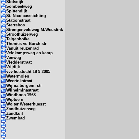
Slotsdijk
Sombeekweg
Spittendijk
St. Nicolaasstichting
Stationstraat
Sterrebos
Strengenveldweg M.Weustink
Stroothuizerweg
Telgenhofke
Thonies vd Borch str
Vanuit reuzenrad
Veldkampsweg en kamp
Venweg
Vledderstraat
Vrijdijk
vvv.fietstocht 18-9-2005
Watermolen
Weerinkstraat
Wijnia burgem. str
Wilhelminastraat
Windhoos 1968
Wiptoe n
Wolter Westerhuesst
Zandhuizerweg
Zandkuil
Zwembad