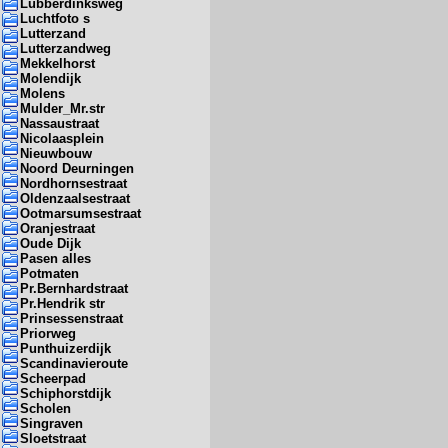
Lubberdinksweg
Luchtfoto s
Lutterzand
Lutterzandweg
Mekkelhorst
Molendijk
Molens
Mulder_Mr.str
Nassaustraat
Nicolaasplein
Nieuwbouw
Noord Deurningen
Nordhornsestraat
Oldenzaalsestraat
Ootmarsumsestraat
Oranjestraat
Oude Dijk
Pasen alles
Potmaten
Pr.Bernhardstraat
Pr.Hendrik str
Prinsessenstraat
Priorweg
Punthuizerdijk
Scandinavieroute
Scheerpad
Schiphorstdijk
Scholen
Singraven
Sloetstraat