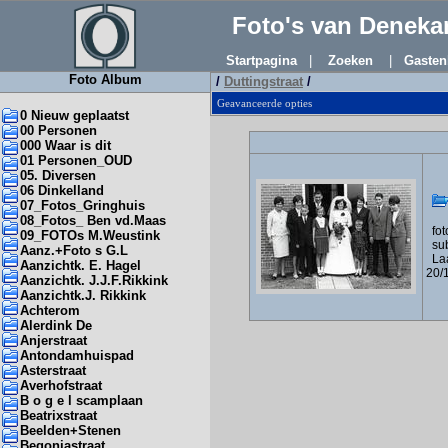
Foto's van Denek
Startpagina
|
Zoeken
|
Gasten
Foto Album
/
Duttingstraat
/
Geavanceerde opties
0 Nieuw geplaatst
00 Personen
000 Waar is dit
01 Personen_OUD
05. Diversen
06 Dinkelland
07_Fotos_Gringhuis
08_Fotos_ Ben vd.Maas
foto
09_FOTOs M.Weustink
sub
Aanz.+Foto s G.L
Laa
Aanzichtk. E. Hagel
20/
Aanzichtk. J.J.F.Rikkink
Aanzichtk.J. Rikkink
Achterom
Alerdink De
Anjerstraat
Antondamhuispad
Asterstraat
Averhofstraat
B o g e l scamplaan
Beatrixstraat
Beelden+Stenen
Begoniastraat