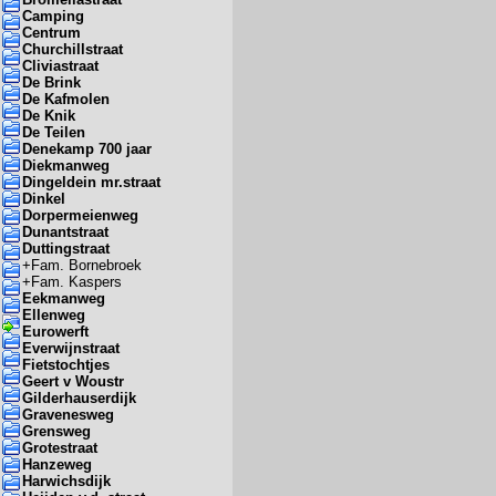
Camping
Centrum
Churchillstraat
Cliviastraat
De Brink
De Kafmolen
De Knik
De Teilen
Denekamp 700 jaar
Diekmanweg
Dingeldein mr.straat
Dinkel
Dorpermeienweg
Dunantstraat
Duttingstraat
+
Fam. Bornebroek
+
Fam. Kaspers
Eekmanweg
Ellenweg
Eurowerft
Everwijnstraat
Fietstochtjes
Geert v Woustr
Gilderhauserdijk
Gravenesweg
Grensweg
Grotestraat
Hanzeweg
Harwichsdijk