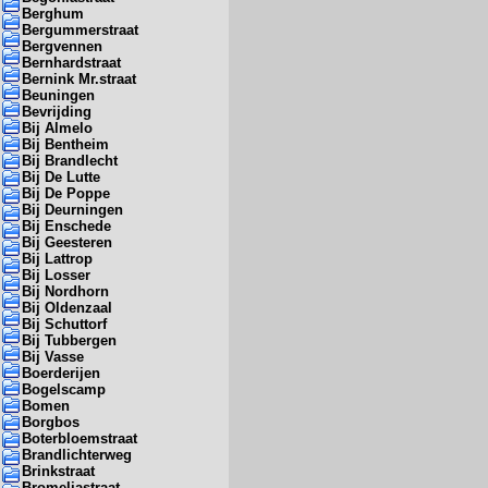
Berghum
Bergummerstraat
Bergvennen
Bernhardstraat
Bernink Mr.straat
Beuningen
Bevrijding
Bij Almelo
Bij Bentheim
Bij Brandlecht
Bij De Lutte
Bij De Poppe
Bij Deurningen
Bij Enschede
Bij Geesteren
Bij Lattrop
Bij Losser
Bij Nordhorn
Bij Oldenzaal
Bij Schuttorf
Bij Tubbergen
Bij Vasse
Boerderijen
Bogelscamp
Bomen
Borgbos
Boterbloemstraat
Brandlichterweg
Brinkstraat
Bromeliastraat