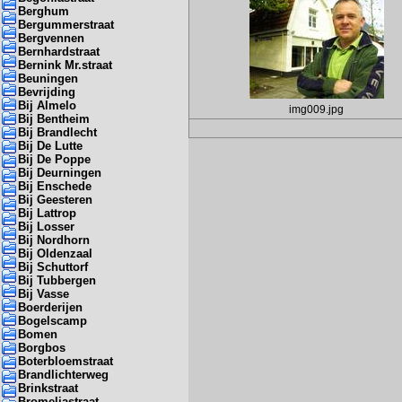
Berghum
Bergummerstraat
Bergvennen
Bernhardstraat
Bernink Mr.straat
Beuningen
Bevrijding
Bij Almelo
img009.jpg
Bij Bentheim
Bij Brandlecht
Bij De Lutte
Bij De Poppe
Bij Deurningen
Bij Enschede
Bij Geesteren
Bij Lattrop
Bij Losser
Bij Nordhorn
Bij Oldenzaal
Bij Schuttorf
Bij Tubbergen
Bij Vasse
Boerderijen
Bogelscamp
Bomen
Borgbos
Boterbloemstraat
Brandlichterweg
Brinkstraat
Bromeliastraat