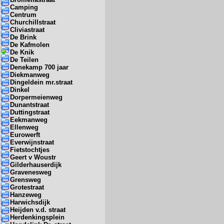
Camping
Centrum
Churchillstraat
Cliviastraat
De Brink
De Kafmolen
De Knik
De Teilen
Denekamp 700 jaar
Diekmanweg
Dingeldein mr.straat
Dinkel
Dorpermeienweg
Dunantstraat
Duttingstraat
Eekmanweg
Ellenweg
Eurowerft
Everwijnstraat
Fietstochtjes
Geert v Woustr
Gilderhauserdijk
Gravenesweg
Grensweg
Grotestraat
Hanzeweg
Harwichsdijk
Heijden v.d. straat
Herdenkingsplein