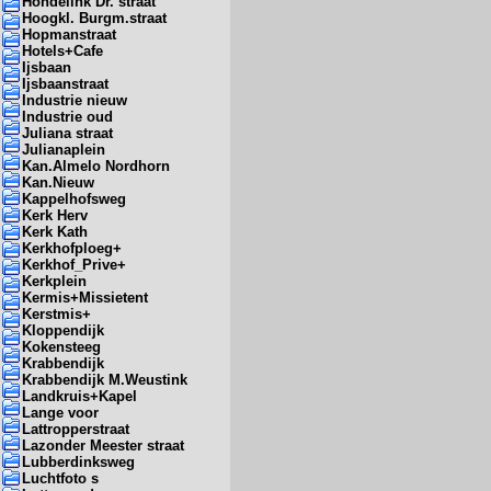
Hondelink Dr. straat
Hoogkl. Burgm.straat
Hopmanstraat
Hotels+Cafe
Ijsbaan
Ijsbaanstraat
Industrie nieuw
Industrie oud
Juliana straat
Julianaplein
Kan.Almelo Nordhorn
Kan.Nieuw
Kappelhofsweg
Kerk Herv
Kerk Kath
Kerkhofploeg+
Kerkhof_Prive+
Kerkplein
Kermis+Missietent
Kerstmis+
Kloppendijk
Kokensteeg
Krabbendijk
Krabbendijk M.Weustink
Landkruis+Kapel
Lange voor
Lattropperstraat
Lazonder Meester straat
Lubberdinksweg
Luchtfoto s