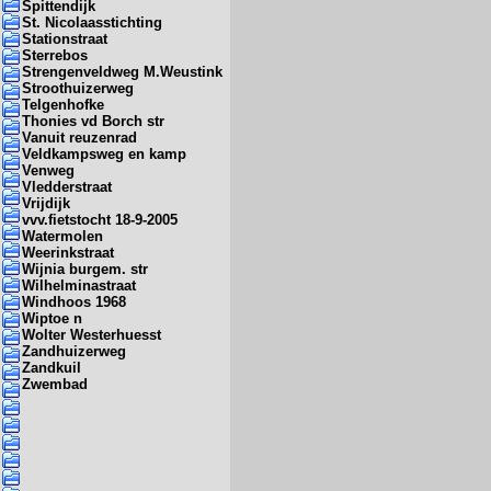
Spittendijk
St. Nicolaasstichting
Stationstraat
Sterrebos
Strengenveldweg M.Weustink
Stroothuizerweg
Telgenhofke
Thonies vd Borch str
Vanuit reuzenrad
Veldkampsweg en kamp
Venweg
Vledderstraat
Vrijdijk
vvv.fietstocht 18-9-2005
Watermolen
Weerinkstraat
Wijnia burgem. str
Wilhelminastraat
Windhoos 1968
Wiptoe n
Wolter Westerhuesst
Zandhuizerweg
Zandkuil
Zwembad