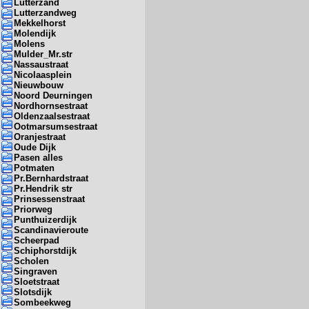
Lutterzand
Lutterzandweg
Mekkelhorst
Molendijk
Molens
Mulder_Mr.str
Nassaustraat
Nicolaasplein
Nieuwbouw
Noord Deurningen
Nordhornsestraat
Oldenzaalsestraat
Ootmarsumsestraat
Oranjestraat
Oude Dijk
Pasen alles
Potmaten
Pr.Bernhardstraat
Pr.Hendrik str
Prinsessenstraat
Priorweg
Punthuizerdijk
Scandinavieroute
Scheerpad
Schiphorstdijk
Scholen
Singraven
Sloetstraat
Slotsdijk
Sombeekweg