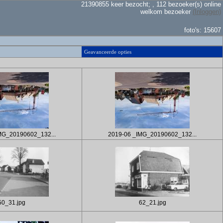
21390855 keer bezocht; , 112 bezoeker(s) online
welkom bezoeker
(Inloggen)
foto's: 15607
Geavanceerde opties
MG_20190602_132...
2019-06 _IMG_20190602_132...
50_31.jpg
62_21.jpg