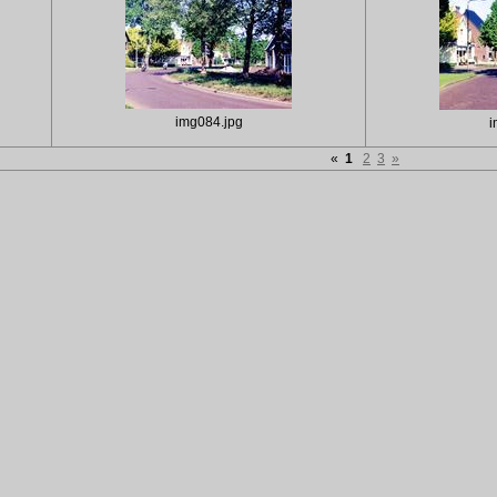
img084.jpg
i
«
1
2
3
»