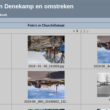
an Denekamp en omstreken
boek
Foto's in Churchillstraat
«
1
2
3
»
2019 - 01 - 06_141858.jpg
2019-06 _I
2019-06 _IMG_20190602_132...