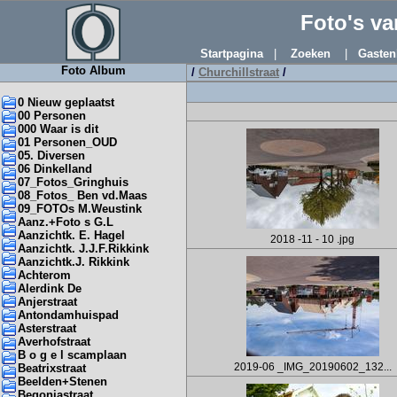
Foto's v
Startpagina
|
Zoeken
|
Gasten
Foto Album
/
Churchillstraat
/
0 Nieuw geplaatst
00 Personen
000 Waar is dit
01 Personen_OUD
05. Diversen
06 Dinkelland
07_Fotos_Gringhuis
08_Fotos_ Ben vd.Maas
09_FOTOs M.Weustink
Aanz.+Foto s G.L
Aanzichtk. E. Hagel
2018 -11 - 10 .jpg
Aanzichtk. J.J.F.Rikkink
Aanzichtk.J. Rikkink
Achterom
Alerdink De
Anjerstraat
Antondamhuispad
Asterstraat
Averhofstraat
B o g e l scamplaan
2019-06 _IMG_20190602_132...
Beatrixstraat
Beelden+Stenen
Begoniastraat