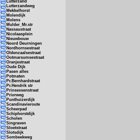
Lutterzand
Lutterzandweg
Mekkelhorst
Molendijk
Molens
Mulder_Mr.str
Nassaustraat
Nicolaasplein
Nieuwbouw
Noord Deurningen
Nordhornsestraat
Oldenzaalsestraat
Ootmarsumsestraat
Oranjestraat
Oude Dijk
Pasen alles
Potmaten
Pr.Bernhardstraat
Pr.Hendrik str
Prinsessenstraat
Priorweg
Punthuizerdijk
Scandinavieroute
Scheerpad
Schiphorstdijk
Scholen
Singraven
Sloetstraat
Slotsdijk
Sombeekweg