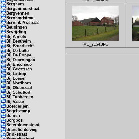
Berghum
Bergummerstraat
Bergvennen
Bernhardstraat
Bernink Mr.straat
Beuningen
Bevrijding
Bij Almelo
Bij Bentheim
IMG_2164.JPG
Bij Brandlecht
Bij De Lutte
Bij De Poppe
Bij Deurningen
Bij Enschede
Bij Geesteren
Bij Lattrop
Bij Losser
Bij Nordhorn
Bij Oldenzaal
Bij Schuttorf
Bij Tubbergen
Bij Vasse
Boerderijen
Bogelscamp
Bomen
Borgbos
Boterbloemstraat
Brandlichterweg
Brinkstraat
Bromeliastraat