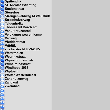
Spittendijk
St. Nicolaasstichting
Stationstraat
Sterrebos
Strengenveldweg M.Weustink
Stroothuizerweg
Telgenhofke
Thonies vd Borch str
Vanuit reuzenrad
Veldkampsweg en kamp
Venweg
Vledderstraat
Vrijdijk
vvv.fietstocht 18-9-2005
Watermolen
Weerinkstraat
Wijnia burgem. str
Wilhelminastraat
Windhoos 1968
Wiptoe n
Wolter Westerhuesst
Zandhuizerweg
Zandkuil
Zwembad