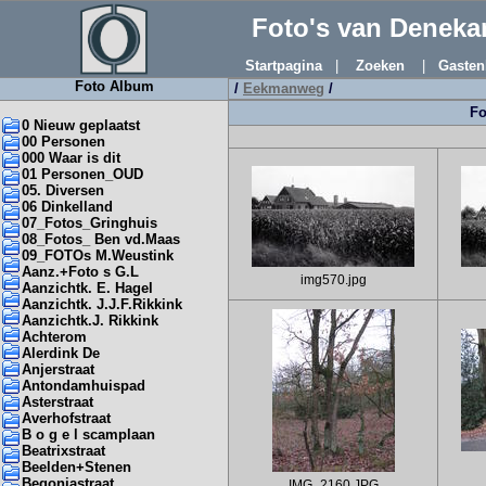
Foto's van Denek
Startpagina
|
Zoeken
|
Gasten
Foto Album
/
Eekmanweg
/
Fo
0 Nieuw geplaatst
00 Personen
000 Waar is dit
01 Personen_OUD
05. Diversen
06 Dinkelland
07_Fotos_Gringhuis
08_Fotos_ Ben vd.Maas
09_FOTOs M.Weustink
Aanz.+Foto s G.L
img570.jpg
Aanzichtk. E. Hagel
Aanzichtk. J.J.F.Rikkink
Aanzichtk.J. Rikkink
Achterom
Alerdink De
Anjerstraat
Antondamhuispad
Asterstraat
Averhofstraat
B o g e l scamplaan
Beatrixstraat
Beelden+Stenen
Begoniastraat
IMG_2160.JPG