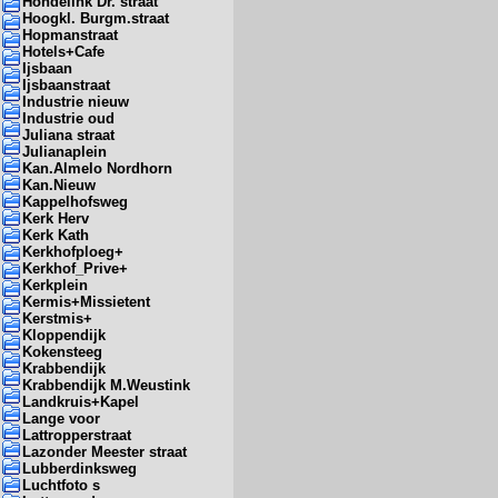
Hondelink Dr. straat
Hoogkl. Burgm.straat
Hopmanstraat
Hotels+Cafe
Ijsbaan
Ijsbaanstraat
Industrie nieuw
Industrie oud
Juliana straat
Julianaplein
Kan.Almelo Nordhorn
Kan.Nieuw
Kappelhofsweg
Kerk Herv
Kerk Kath
Kerkhofploeg+
Kerkhof_Prive+
Kerkplein
Kermis+Missietent
Kerstmis+
Kloppendijk
Kokensteeg
Krabbendijk
Krabbendijk M.Weustink
Landkruis+Kapel
Lange voor
Lattropperstraat
Lazonder Meester straat
Lubberdinksweg
Luchtfoto s