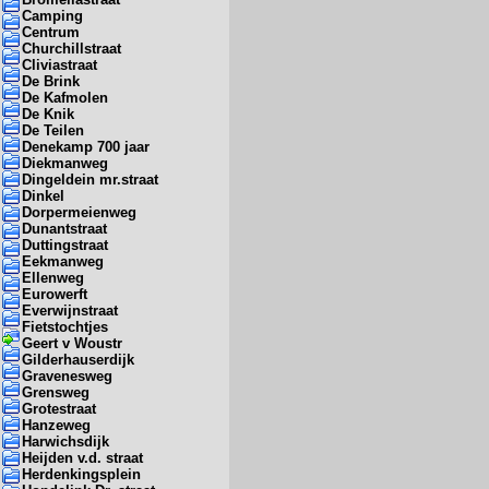
Camping
Centrum
Churchillstraat
Cliviastraat
De Brink
De Kafmolen
De Knik
De Teilen
Denekamp 700 jaar
Diekmanweg
Dingeldein mr.straat
Dinkel
Dorpermeienweg
Dunantstraat
Duttingstraat
Eekmanweg
Ellenweg
Eurowerft
Everwijnstraat
Fietstochtjes
Geert v Woustr
Gilderhauserdijk
Gravenesweg
Grensweg
Grotestraat
Hanzeweg
Harwichsdijk
Heijden v.d. straat
Herdenkingsplein