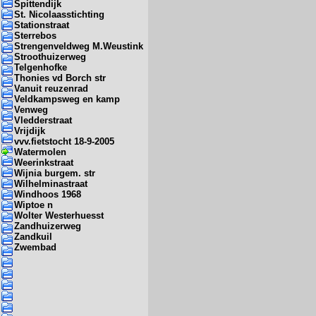
Spittendijk
St. Nicolaasstichting
Stationstraat
Sterrebos
Strengenveldweg M.Weustink
Stroothuizerweg
Telgenhofke
Thonies vd Borch str
Vanuit reuzenrad
Veldkampsweg en kamp
Venweg
Vledderstraat
Vrijdijk
vvv.fietstocht 18-9-2005
Watermolen
Weerinkstraat
Wijnia burgem. str
Wilhelminastraat
Windhoos 1968
Wiptoe n
Wolter Westerhuesst
Zandhuizerweg
Zandkuil
Zwembad