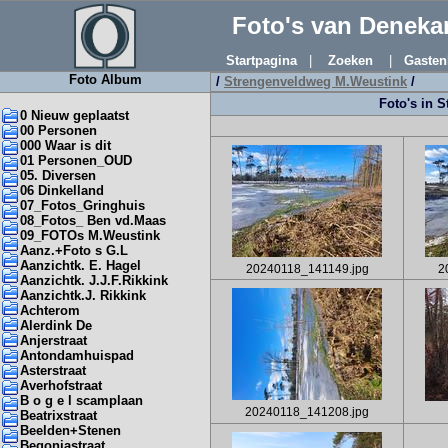
Foto's van Denek
Startpagina
|
Zoeken
|
Gasten
Foto Album
/
Strengenveldweg M.Weustink
/
Foto's in 
0 Nieuw geplaatst
00 Personen
000 Waar is dit
01 Personen_OUD
05. Diversen
06 Dinkelland
07_Fotos_Gringhuis
08_Fotos_ Ben vd.Maas
09_FOTOs M.Weustink
Aanz.+Foto s G.L
Aanzichtk. E. Hagel
20240118_141149.jpg
2
Aanzichtk. J.J.F.Rikkink
Aanzichtk.J. Rikkink
Achterom
Alerdink De
Anjerstraat
Antondamhuispad
Asterstraat
Averhofstraat
B o g e l scamplaan
20240118_141208.jpg
Beatrixstraat
Beelden+Stenen
Begoniastraat