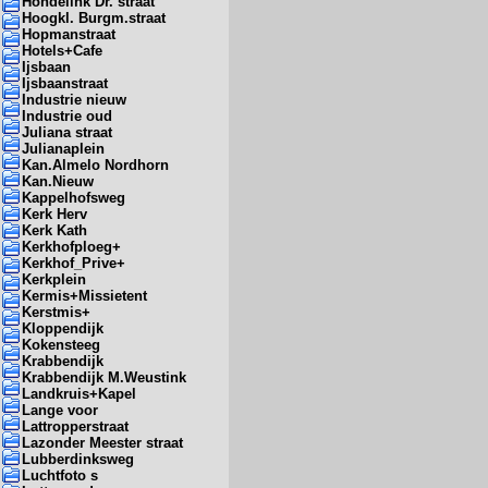
Hondelink Dr. straat
Hoogkl. Burgm.straat
Hopmanstraat
Hotels+Cafe
Ijsbaan
Ijsbaanstraat
Industrie nieuw
Industrie oud
Juliana straat
Julianaplein
Kan.Almelo Nordhorn
Kan.Nieuw
Kappelhofsweg
Kerk Herv
Kerk Kath
Kerkhofploeg+
Kerkhof_Prive+
Kerkplein
Kermis+Missietent
Kerstmis+
Kloppendijk
Kokensteeg
Krabbendijk
Krabbendijk M.Weustink
Landkruis+Kapel
Lange voor
Lattropperstraat
Lazonder Meester straat
Lubberdinksweg
Luchtfoto s