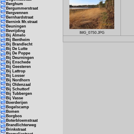
Berghum
Bergummerstraat
Bergvennen
Bernhardstraat
Bernink Mr.straat
Beuningen
Bevrijding
IMG_0750.JPG
Bij Almelo
Bij Bentheim
Bij Brandlecht
Bij De Lutte
Bij De Poppe
Bij Deurningen
Bij Enschede
Bij Geesteren
Bij Lattrop
Bij Losser
Bij Nordhorn
Bij Oldenzaal
Bij Schuttorf
Bij Tubbergen
Bij Vasse
Boerderijen
Bogelscamp
Bomen
Borgbos
Boterbloemstraat
Brandlichterweg
Brinkstraat
Bromeliastraat