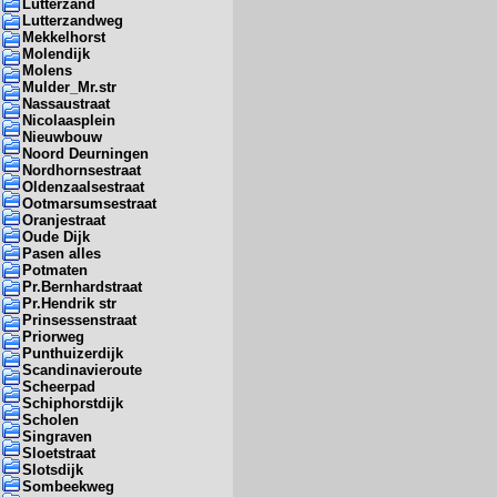
Lutterzand
Lutterzandweg
Mekkelhorst
Molendijk
Molens
Mulder_Mr.str
Nassaustraat
Nicolaasplein
Nieuwbouw
Noord Deurningen
Nordhornsestraat
Oldenzaalsestraat
Ootmarsumsestraat
Oranjestraat
Oude Dijk
Pasen alles
Potmaten
Pr.Bernhardstraat
Pr.Hendrik str
Prinsessenstraat
Priorweg
Punthuizerdijk
Scandinavieroute
Scheerpad
Schiphorstdijk
Scholen
Singraven
Sloetstraat
Slotsdijk
Sombeekweg