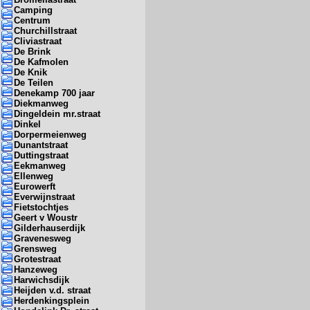
Camping
Centrum
Churchillstraat
Cliviastraat
De Brink
De Kafmolen
De Knik
De Teilen
Denekamp 700 jaar
Diekmanweg
Dingeldein mr.straat
Dinkel
Dorpermeienweg
Dunantstraat
Duttingstraat
Eekmanweg
Ellenweg
Eurowerft
Everwijnstraat
Fietstochtjes
Geert v Woustr
Gilderhauserdijk
Gravenesweg
Grensweg
Grotestraat
Hanzeweg
Harwichsdijk
Heijden v.d. straat
Herdenkingsplein