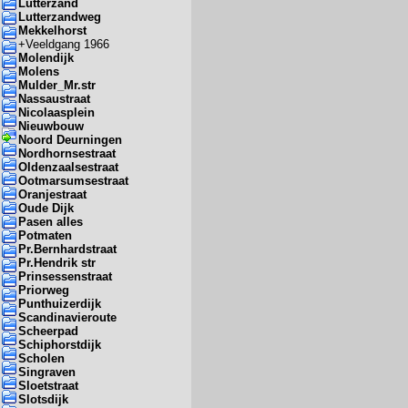
Lutterzand
Lutterzandweg
Mekkelhorst
+
Veeldgang 1966
Molendijk
Molens
Mulder_Mr.str
Nassaustraat
Nicolaasplein
Nieuwbouw
Noord Deurningen
Nordhornsestraat
Oldenzaalsestraat
Ootmarsumsestraat
Oranjestraat
Oude Dijk
Pasen alles
Potmaten
Pr.Bernhardstraat
Pr.Hendrik str
Prinsessenstraat
Priorweg
Punthuizerdijk
Scandinavieroute
Scheerpad
Schiphorstdijk
Scholen
Singraven
Sloetstraat
Slotsdijk