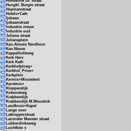
Hondelink Dr. straat
Hoogkl. Burgm.straat
Hopmanstraat
Hotels+Cafe
Ijsbaan
Ijsbaanstraat
Industrie nieuw
Industrie oud
Juliana straat
Julianaplein
Kan.Almelo Nordhorn
Kan.Nieuw
Kappelhofsweg
Kerk Herv
Kerk Kath
Kerkhofploeg+
Kerkhof_Prive+
Kerkplein
Kermis+Missietent
Kerstmis+
Kloppendijk
Kokensteeg
Krabbendijk
Krabbendijk M.Weustink
Landkruis+Kapel
Lange voor
Lattropperstraat
Lazonder Meester straat
Lubberdinksweg
Luchtfoto s