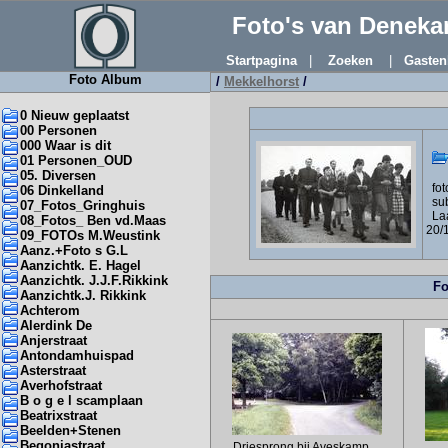
Foto's van Denek
Startpagina
|
Zoeken
|
Gasten
Foto Album
/
Mekkelhorst
/
0 Nieuw geplaatst
00 Personen
000 Waar is dit
01 Personen_OUD
05. Diversen
foto
06 Dinkelland
sub
07_Fotos_Gringhuis
Laa
08_Fotos_ Ben vd.Maas
20/
09_FOTOs M.Weustink
Aanz.+Foto s G.L
Aanzichtk. E. Hagel
Aanzichtk. J.J.F.Rikkink
Fo
Aanzichtk.J. Rikkink
Achterom
Alerdink De
Anjerstraat
Antondamhuispad
Asterstraat
Averhofstraat
B o g e l scamplaan
Beatrixstraat
Beelden+Stenen
Begoniastraat
Driesprong bij Aveskamp ...