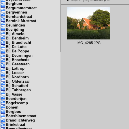
Berghum
Bergummerstraat
Bergvennen
Bernhardstraat
Bernink Mr.straat
Beuningen
Bevrijding
Bij Almelo
Bij Bentheim
Bij Brandlecht
IMG_4285.JPG
Bij De Lutte
Bij De Poppe
Bij Deurningen
Bij Enschede
Bij Geesteren
Bij Lattrop
Bij Losser
Bij Nordhorn
Bij Oldenzaal
Bij Schuttorf
Bij Tubbergen
Bij Vasse
Boerderijen
Bogelscamp
Bomen
Borgbos
Boterbloemstraat
Brandlichterweg
Brinkstraat
Bromeliastraat