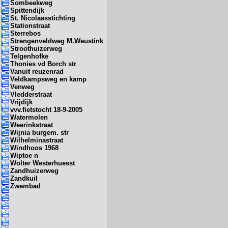
Sombeekweg
Spittendijk
St. Nicolaasstichting
Stationstraat
Sterrebos
Strengenveldweg M.Weustink
Stroothuizerweg
Telgenhofke
Thonies vd Borch str
Vanuit reuzenrad
Veldkampsweg en kamp
Venweg
Vledderstraat
Vrijdijk
vvv.fietstocht 18-9-2005
Watermolen
Weerinkstraat
Wijnia burgem. str
Wilhelminastraat
Windhoos 1968
Wiptoe n
Wolter Westerhuesst
Zandhuizerweg
Zandkuil
Zwembad