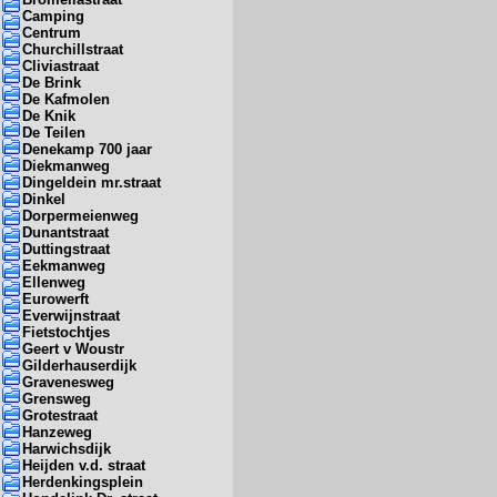
Camping
Centrum
Churchillstraat
Cliviastraat
De Brink
De Kafmolen
De Knik
De Teilen
Denekamp 700 jaar
Diekmanweg
Dingeldein mr.straat
Dinkel
Dorpermeienweg
Dunantstraat
Duttingstraat
Eekmanweg
Ellenweg
Eurowerft
Everwijnstraat
Fietstochtjes
Geert v Woustr
Gilderhauserdijk
Gravenesweg
Grensweg
Grotestraat
Hanzeweg
Harwichsdijk
Heijden v.d. straat
Herdenkingsplein