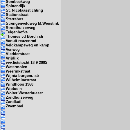
Sombeekweg
Spittendijk
St. Nicolaasstichting
Stationstraat
Sterrebos
Strengenveldweg M.Weustink
Stroothuizerweg
Telgenhofke
Thonies vd Borch str
Vanuit reuzenrad
Veldkampsweg en kamp
Venweg
Vledderstraat
Vrijdijk
vvv.fietstocht 18-9-2005
Watermolen
Weerinkstraat
Wijnia burgem. str
Wilhelminastraat
Windhoos 1968
Wiptoe n
Wolter Westerhuesst
Zandhuizerweg
Zandkuil
Zwembad