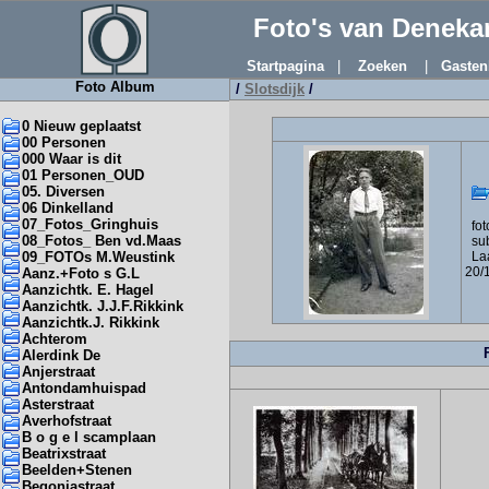
Foto's van Denek
Startpagina
|
Zoeken
|
Gasten
Foto Album
/
Slotsdijk
/
0 Nieuw geplaatst
00 Personen
000 Waar is dit
01 Personen_OUD
05. Diversen
06 Dinkelland
07_Fotos_Gringhuis
foto
08_Fotos_ Ben vd.Maas
sub
09_FOTOs M.Weustink
Laa
20/
Aanz.+Foto s G.L
Aanzichtk. E. Hagel
Aanzichtk. J.J.F.Rikkink
Aanzichtk.J. Rikkink
Achterom
Alerdink De
Anjerstraat
Antondamhuispad
Asterstraat
Averhofstraat
B o g e l scamplaan
Beatrixstraat
Beelden+Stenen
Begoniastraat