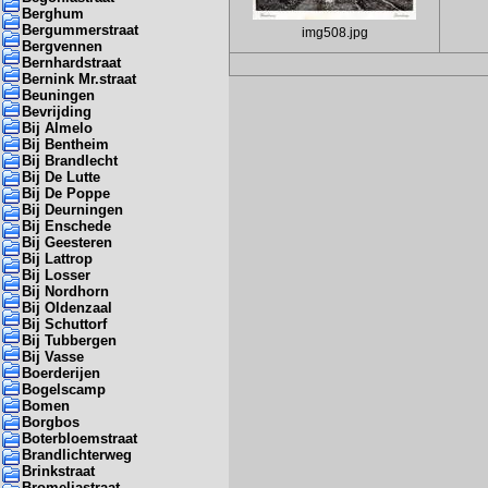
Berghum
Bergummerstraat
img508.jpg
Bergvennen
Bernhardstraat
Bernink Mr.straat
Beuningen
Bevrijding
Bij Almelo
Bij Bentheim
Bij Brandlecht
Bij De Lutte
Bij De Poppe
Bij Deurningen
Bij Enschede
Bij Geesteren
Bij Lattrop
Bij Losser
Bij Nordhorn
Bij Oldenzaal
Bij Schuttorf
Bij Tubbergen
Bij Vasse
Boerderijen
Bogelscamp
Bomen
Borgbos
Boterbloemstraat
Brandlichterweg
Brinkstraat
Bromeliastraat