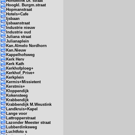
Hondelink Dr. straat
Hoogkl. Burgm.straat
Hopmanstraat
Hotels+Cafe
Ijsbaan
Ijsbaanstraat
Industrie nieuw
Industrie oud
Juliana straat
Julianaplein
Kan.Almelo Nordhorn
Kan.Nieuw
Kappelhofsweg
Kerk Herv
Kerk Kath
Kerkhofploeg+
Kerkhof_Prive+
Kerkplein
Kermis+Missietent
Kerstmis+
Kloppendijk
Kokensteeg
Krabbendijk
Krabbendijk M.Weustink
Landkruis+Kapel
Lange voor
Lattropperstraat
Lazonder Meester straat
Lubberdinksweg
Luchtfoto s