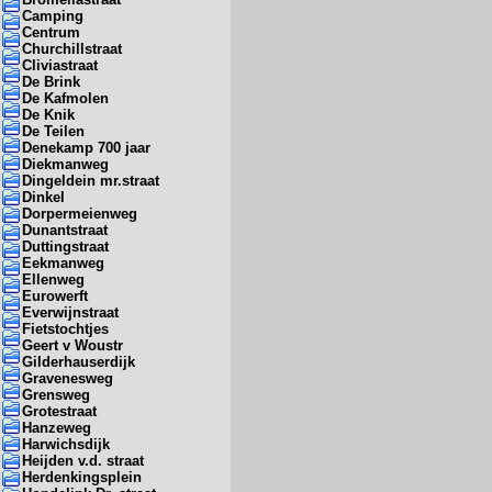
Camping
Centrum
Churchillstraat
Cliviastraat
De Brink
De Kafmolen
De Knik
De Teilen
Denekamp 700 jaar
Diekmanweg
Dingeldein mr.straat
Dinkel
Dorpermeienweg
Dunantstraat
Duttingstraat
Eekmanweg
Ellenweg
Eurowerft
Everwijnstraat
Fietstochtjes
Geert v Woustr
Gilderhauserdijk
Gravenesweg
Grensweg
Grotestraat
Hanzeweg
Harwichsdijk
Heijden v.d. straat
Herdenkingsplein