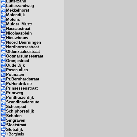
Lutterzand
Lutterzandweg
Mekkelhorst
Molendijk
Molens
Mulder_Mr.str
Nassaustraat
Nicolaasplein
Nieuwbouw
Noord Deurningen
Nordhornsestraat
Oldenzaalsestraat
Ootmarsumsestraat
Oranjestraat
Oude Dijk
Pasen alles
Potmaten
Pr.Bernhardstraat
Pr.Hendrik str
Prinsessenstraat
Priorweg
Punthuizerdijk
Scandinavieroute
Scheerpad
Schiphorstdijk
Scholen
Singraven
Sloetstraat
Slotsdijk
+
Borghuis