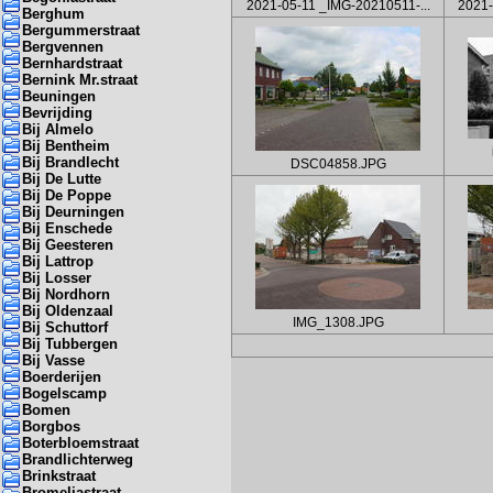
2021-05-11 _IMG-20210511-...
2021-
Berghum
Bergummerstraat
Bergvennen
Bernhardstraat
Bernink Mr.straat
Beuningen
Bevrijding
Bij Almelo
Bij Bentheim
Bij Brandlecht
DSC04858.JPG
Bij De Lutte
Bij De Poppe
Bij Deurningen
Bij Enschede
Bij Geesteren
Bij Lattrop
Bij Losser
Bij Nordhorn
Bij Oldenzaal
IMG_1308.JPG
Bij Schuttorf
Bij Tubbergen
Bij Vasse
Boerderijen
Bogelscamp
Bomen
Borgbos
Boterbloemstraat
Brandlichterweg
Brinkstraat
Bromeliastraat