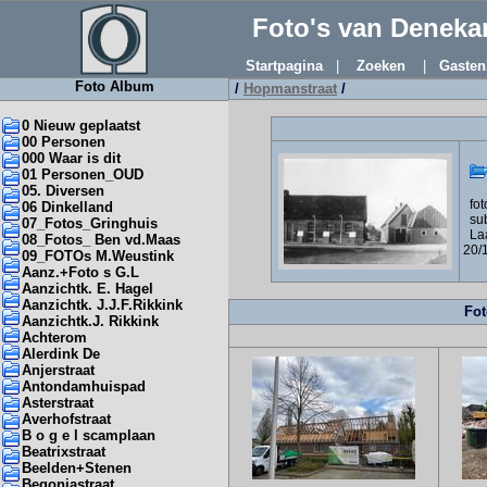
Foto's van Denek
Startpagina
|
Zoeken
|
Gasten
Foto Album
/
Hopmanstraat
/
0 Nieuw geplaatst
00 Personen
000 Waar is dit
01 Personen_OUD
05. Diversen
foto
06 Dinkelland
sub
07_Fotos_Gringhuis
Laa
08_Fotos_ Ben vd.Maas
20/
09_FOTOs M.Weustink
Aanz.+Foto s G.L
Aanzichtk. E. Hagel
Aanzichtk. J.J.F.Rikkink
Fot
Aanzichtk.J. Rikkink
Achterom
Alerdink De
Anjerstraat
Antondamhuispad
Asterstraat
Averhofstraat
B o g e l scamplaan
Beatrixstraat
Beelden+Stenen
Begoniastraat