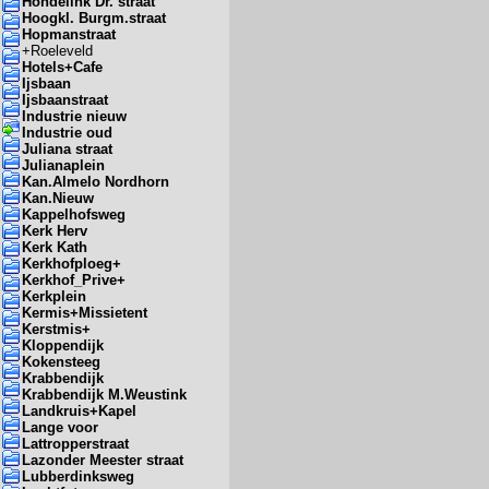
Hondelink Dr. straat
Hoogkl. Burgm.straat
Hopmanstraat
+
Roeleveld
Hotels+Cafe
Ijsbaan
Ijsbaanstraat
Industrie nieuw
Industrie oud
Juliana straat
Julianaplein
Kan.Almelo Nordhorn
Kan.Nieuw
Kappelhofsweg
Kerk Herv
Kerk Kath
Kerkhofploeg+
Kerkhof_Prive+
Kerkplein
Kermis+Missietent
Kerstmis+
Kloppendijk
Kokensteeg
Krabbendijk
Krabbendijk M.Weustink
Landkruis+Kapel
Lange voor
Lattropperstraat
Lazonder Meester straat
Lubberdinksweg