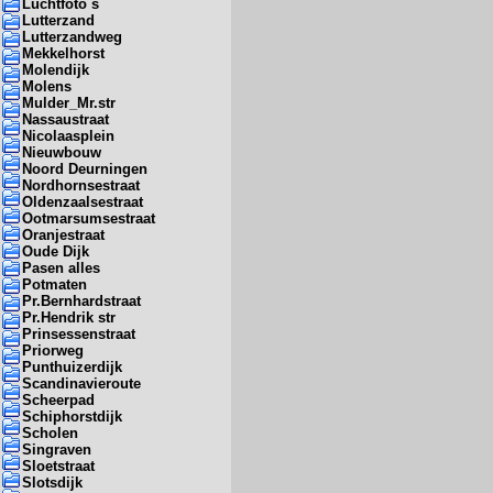
Luchtfoto s
Lutterzand
Lutterzandweg
Mekkelhorst
Molendijk
Molens
Mulder_Mr.str
Nassaustraat
Nicolaasplein
Nieuwbouw
Noord Deurningen
Nordhornsestraat
Oldenzaalsestraat
Ootmarsumsestraat
Oranjestraat
Oude Dijk
Pasen alles
Potmaten
Pr.Bernhardstraat
Pr.Hendrik str
Prinsessenstraat
Priorweg
Punthuizerdijk
Scandinavieroute
Scheerpad
Schiphorstdijk
Scholen
Singraven
Sloetstraat
Slotsdijk