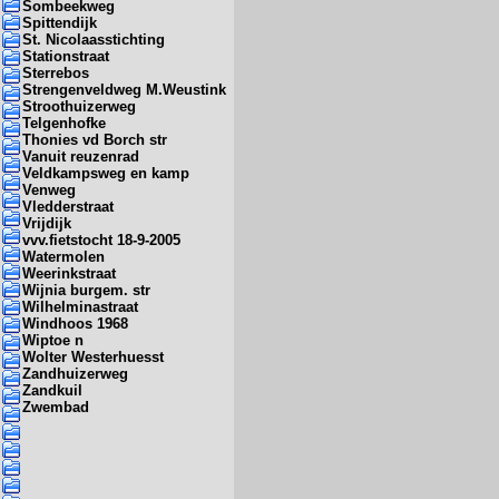
Sombeekweg
Spittendijk
St. Nicolaasstichting
Stationstraat
Sterrebos
Strengenveldweg M.Weustink
Stroothuizerweg
Telgenhofke
Thonies vd Borch str
Vanuit reuzenrad
Veldkampsweg en kamp
Venweg
Vledderstraat
Vrijdijk
vvv.fietstocht 18-9-2005
Watermolen
Weerinkstraat
Wijnia burgem. str
Wilhelminastraat
Windhoos 1968
Wiptoe n
Wolter Westerhuesst
Zandhuizerweg
Zandkuil
Zwembad