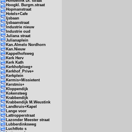
Hondelink Dr. straat
Hoogkl. Burgm.straat
Hopmanstraat
Hotels+Cafe
Ijsbaan
Ijsbaanstraat
Industrie nieuw
Industrie oud
Juliana straat
Julianaplein
Kan.Almelo Nordhorn
Kan.Nieuw
Kappelhofsweg
Kerk Herv
Kerk Kath
Kerkhofploeg+
Kerkhof_Prive+
Kerkplein
Kermis+Missietent
Kerstmis+
Kloppendijk
Kokensteeg
Krabbendijk
Krabbendijk M.Weustink
Landkruis+Kapel
Lange voor
Lattropperstraat
Lazonder Meester straat
Lubberdinksweg
Luchtfoto s