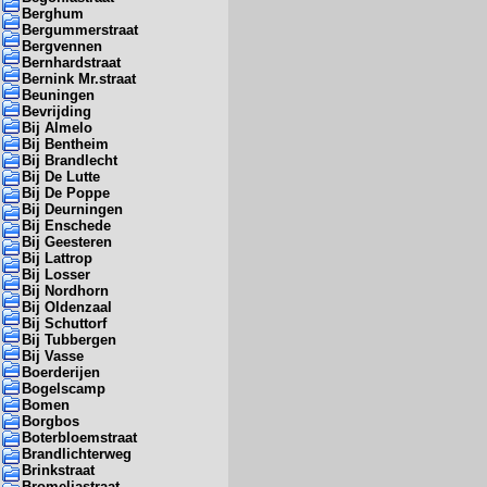
Berghum
Bergummerstraat
Bergvennen
Bernhardstraat
Bernink Mr.straat
Beuningen
Bevrijding
Bij Almelo
Bij Bentheim
Bij Brandlecht
Bij De Lutte
Bij De Poppe
Bij Deurningen
Bij Enschede
Bij Geesteren
Bij Lattrop
Bij Losser
Bij Nordhorn
Bij Oldenzaal
Bij Schuttorf
Bij Tubbergen
Bij Vasse
Boerderijen
Bogelscamp
Bomen
Borgbos
Boterbloemstraat
Brandlichterweg
Brinkstraat
Bromeliastraat