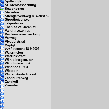
Spittendijk
St. Nicolaasstichting
Stationstraat
Sterrebos
Strengenveldweg M.Weustink
Stroothuizerweg
Telgenhofke
Thonies vd Borch str
Vanuit reuzenrad
Veldkampsweg en kamp
Venweg
Vledderstraat
Vrijdijk
vvv.fietstocht 18-9-2005
Watermolen
Weerinkstraat
Wijnia burgem. str
Wilhelminastraat
Windhoos 1968
Wiptoe n
Wolter Westerhuesst
Zandhuizerweg
Zandkuil
Zwembad