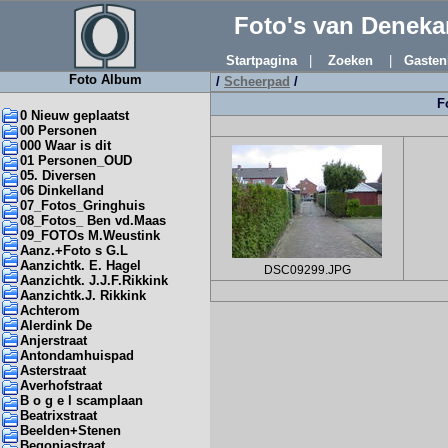
Foto's van Denek
Startpagina
|
Zoeken
|
Gasten
Foto Album
/
Scheerpad
/
F
0 Nieuw geplaatst
00 Personen
000 Waar is dit
01 Personen_OUD
05. Diversen
06 Dinkelland
07_Fotos_Gringhuis
08_Fotos_ Ben vd.Maas
09_FOTOs M.Weustink
Aanz.+Foto s G.L
Aanzichtk. E. Hagel
DSC09299.JPG
Aanzichtk. J.J.F.Rikkink
Aanzichtk.J. Rikkink
Achterom
Alerdink De
Anjerstraat
Antondamhuispad
Asterstraat
Averhofstraat
B o g e l scamplaan
Beatrixstraat
Beelden+Stenen
Begoniastraat