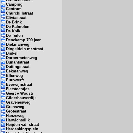
Camping
Centrum
Churchillstraat
Cliviastraat
De Brink
De Kafmolen
De Knik
De Teilen
Denekamp 700 jaar
Diekmanweg
Dingeldein mr.straat
Dinkel
Dorpermeienweg
Dunantstraat
Duttingstraat
Eekmanweg
Ellenweg
Eurowerft
Everwijnstraat
Fietstochtjes
Geert v Woustr
Gilderhauserdijk
Gravenesweg
Grensweg
Grotestraat
Hanzeweg
Harwichsdijk
Heijden v.d. straat
Herdenkingsplein