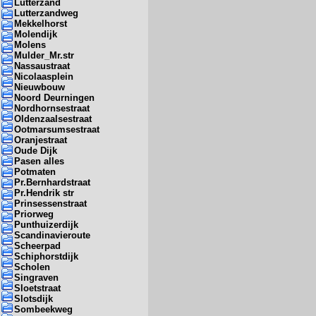
Lutterzand
Lutterzandweg
Mekkelhorst
Molendijk
Molens
Mulder_Mr.str
Nassaustraat
Nicolaasplein
Nieuwbouw
Noord Deurningen
Nordhornsestraat
Oldenzaalsestraat
Ootmarsumsestraat
Oranjestraat
Oude Dijk
Pasen alles
Potmaten
Pr.Bernhardstraat
Pr.Hendrik str
Prinsessenstraat
Priorweg
Punthuizerdijk
Scandinavieroute
Scheerpad
Schiphorstdijk
Scholen
Singraven
Sloetstraat
Slotsdijk
Sombeekweg