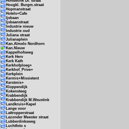
Hondelink Dr. straat
Hoogkl. Burgm.straat
Hopmanstraat
Hotels+Cafe
Ijsbaan
Ijsbaanstraat
Industrie nieuw
Industrie oud
Juliana straat
Julianaplein
Kan.Almelo Nordhorn
Kan.Nieuw
Kappelhofsweg
Kerk Herv
Kerk Kath
Kerkhofploeg+
Kerkhof_Prive+
Kerkplein
Kermis+Missietent
Kerstmis+
Kloppendijk
Kokensteeg
Krabbendijk
Krabbendijk M.Weustink
Landkruis+Kapel
Lange voor
Lattropperstraat
Lazonder Meester straat
Lubberdinksweg
Luchtfoto s