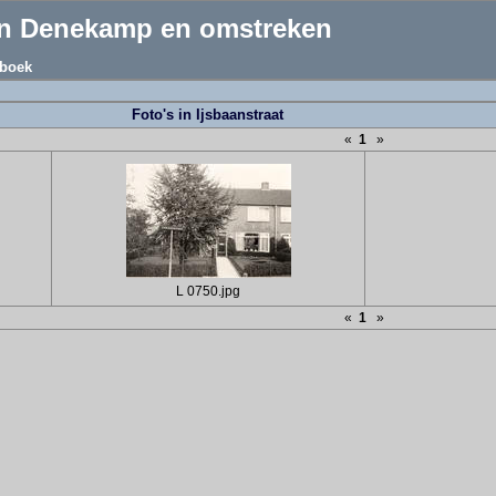
an Denekamp en omstreken
boek
Foto's in Ijsbaanstraat
«
1
»
L 0750.jpg
«
1
»