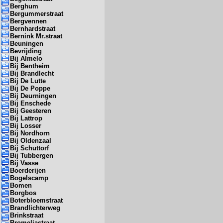
Berghum
Bergummerstraat
Bergvennen
Bernhardstraat
Bernink Mr.straat
Beuningen
Bevrijding
Bij Almelo
Bij Bentheim
Bij Brandlecht
Bij De Lutte
Bij De Poppe
Bij Deurningen
Bij Enschede
Bij Geesteren
Bij Lattrop
Bij Losser
Bij Nordhorn
Bij Oldenzaal
Bij Schuttorf
Bij Tubbergen
Bij Vasse
Boerderijen
Bogelscamp
Bomen
Borgbos
Boterbloemstraat
Brandlichterweg
Brinkstraat
Bromeliastraat