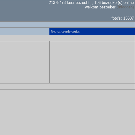
21378473 keer bezocht; , 196 bezoeker(s) online
welkom bezoeker
(Inloggen)
foto's: 15607
Geavanceerde opties