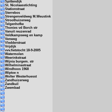
Spittendijk
St. Nicolaasstichting
Stationstraat
Sterrebos
Strengenveldweg M.Weustink
Stroothuizerweg
Telgenhofke
Thonies vd Borch str
Vanuit reuzenrad
Veldkampsweg en kamp
Venweg
Vledderstraat
Vrijdijk
vvv.fietstocht 18-9-2005
Watermolen
Weerinkstraat
Wijnia burgem. str
Wilhelminastraat
Windhoos 1968
Wiptoe n
Wolter Westerhuesst
Zandhuizerweg
Zandkuil
Zwembad