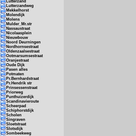
Lutterzand
Lutterzandweg
Mekkelhorst
Molendijk
Molens
Mulder_Mr.str
Nassaustraat
Nicolaasplein
Nieuwbouw
Noord Deurningen
Nordhornsestraat
Oldenzaalsestraat
Ootmarsumsestraat
Oranjestraat
Oude Dijk
Pasen alles
Potmaten
Pr.Bernhardstraat
Pr.Hendrik str
Prinsessenstraat
Priorweg
Punthuizerdijk
Scandinavieroute
Scheerpad
Schiphorstdijk
Scholen
Singraven
Sloetstraat
Slotsdijk
Sombeekweg