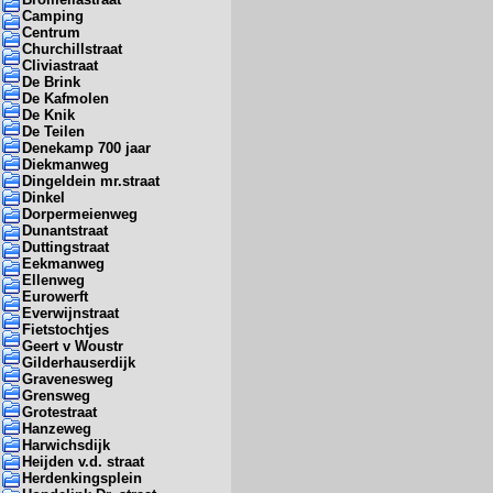
Camping
Centrum
Churchillstraat
Cliviastraat
De Brink
De Kafmolen
De Knik
De Teilen
Denekamp 700 jaar
Diekmanweg
Dingeldein mr.straat
Dinkel
Dorpermeienweg
Dunantstraat
Duttingstraat
Eekmanweg
Ellenweg
Eurowerft
Everwijnstraat
Fietstochtjes
Geert v Woustr
Gilderhauserdijk
Gravenesweg
Grensweg
Grotestraat
Hanzeweg
Harwichsdijk
Heijden v.d. straat
Herdenkingsplein