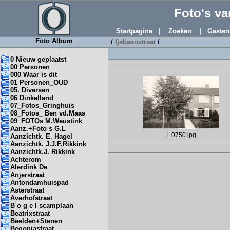
Foto's v
Startpagina
|
Zoeken
|
Gasten
Foto Album
/
Ijsbaanstraat
/
0 Nieuw geplaatst
00 Personen
000 Waar is dit
01 Personen_OUD
05. Diversen
06 Dinkelland
07_Fotos_Gringhuis
08_Fotos_ Ben vd.Maas
09_FOTOs M.Weustink
Aanz.+Foto s G.L
L 0750.jpg
Aanzichtk. E. Hagel
Aanzichtk. J.J.F.Rikkink
Aanzichtk.J. Rikkink
Achterom
Alerdink De
Anjerstraat
Antondamhuispad
Asterstraat
Averhofstraat
B o g e l scamplaan
Beatrixstraat
Beelden+Stenen
Begoniastraat