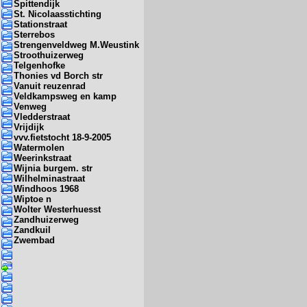
Spittendijk
St. Nicolaasstichting
Stationstraat
Sterrebos
Strengenveldweg M.Weustink
Stroothuizerweg
Telgenhofke
Thonies vd Borch str
Vanuit reuzenrad
Veldkampsweg en kamp
Venweg
Vledderstraat
Vrijdijk
vvv.fietstocht 18-9-2005
Watermolen
Weerinkstraat
Wijnia burgem. str
Wilhelminastraat
Windhoos 1968
Wiptoe n
Wolter Westerhuesst
Zandhuizerweg
Zandkuil
Zwembad