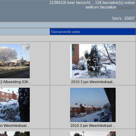
21384116 keer bezocht; , 134 bezoeker(s) online
welkom bezoeker
(Inloggen)
foto's: 15607
Geavanceerde opties
2 Afbeelding 036...
2010 3 jan Weerinkstraat...
n Weerinkstraat...
2010 3 jan Weerinkstraat ...