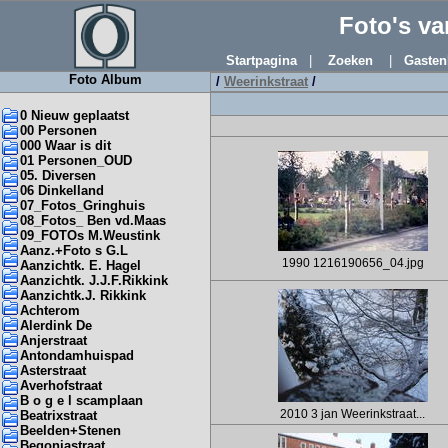
Foto's v
Startpagina
|
Zoeken
|
Gasten
Foto Album
/
Weerinkstraat
/
0 Nieuw geplaatst
00 Personen
000 Waar is dit
01 Personen_OUD
05. Diversen
06 Dinkelland
07_Fotos_Gringhuis
08_Fotos_ Ben vd.Maas
09_FOTOs M.Weustink
Aanz.+Foto s G.L
1990 1216190656_04.jpg
Aanzichtk. E. Hagel
Aanzichtk. J.J.F.Rikkink
Aanzichtk.J. Rikkink
Achterom
Alerdink De
Anjerstraat
Antondamhuispad
Asterstraat
Averhofstraat
B o g e l scamplaan
2010 3 jan Weerinkstraat...
Beatrixstraat
Beelden+Stenen
Begoniastraat