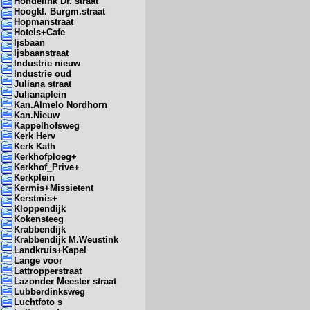
Hondelink Dr. straat
Hoogkl. Burgm.straat
Hopmanstraat
Hotels+Cafe
Ijsbaan
Ijsbaanstraat
Industrie nieuw
Industrie oud
Juliana straat
Julianaplein
Kan.Almelo Nordhorn
Kan.Nieuw
Kappelhofsweg
Kerk Herv
Kerk Kath
Kerkhofploeg+
Kerkhof_Prive+
Kerkplein
Kermis+Missietent
Kerstmis+
Kloppendijk
Kokensteeg
Krabbendijk
Krabbendijk M.Weustink
Landkruis+Kapel
Lange voor
Lattropperstraat
Lazonder Meester straat
Lubberdinksweg
Luchtfoto s