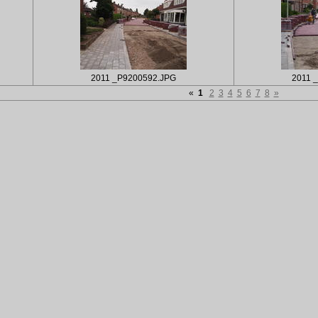
2011 _P9200592.JPG
2011 
«
1
2
3
4
5
6
7
8
»