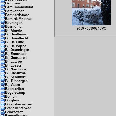
Berghum
Bergummerstraat
Bergvennen
Bernhardstraat
Bernink Mr.straat
Beuningen
Bevrijding
2010 P1030024.JPG
Bij Almelo
Bij Bentheim
Bij Brandlecht
Bij De Lutte
Bij De Poppe
Bij Deurningen
Bij Enschede
Bij Geesteren
Bij Lattrop
Bij Losser
Bij Nordhorn
Bij Oldenzaal
Bij Schuttorf
Bij Tubbergen
Bij Vasse
Boerderijen
Bogelscamp
Bomen
Borgbos
Boterbloemstraat
Brandlichterweg
Brinkstraat
Bromeliastraat