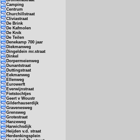
Camping
Centrum
Churchillstraat
Cliviastraat
De Brink
De Kafmolen
De Knik
De Teilen
Denekamp 700 jaar
Diekmanweg
Dingeldein mr.straat
Dinkel
Dorpermeienweg
Dunantstraat
Duttingstraat
Eekmanweg
Ellenweg
Eurowerft
Everwijnstraat
Fietstochtjes
Geert v Woustr
Gilderhauserdijk
Gravenesweg
Grensweg
Grotestraat
Hanzeweg
Harwichsdijk
Heijden v.d. straat
Herdenkingsplein