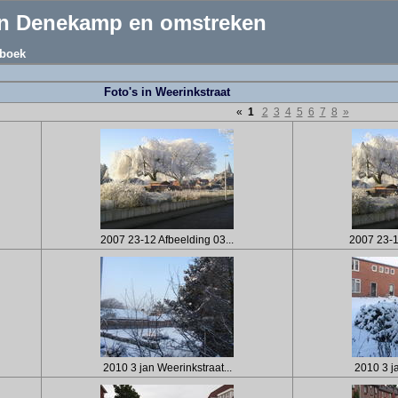
an Denekamp en omstreken
boek
Foto's in Weerinkstraat
«
1
2
3
4
5
6
7
8
»
2007 23-12 Afbeelding 03...
2007 23-1
2010 3 jan Weerinkstraat...
2010 3 ja