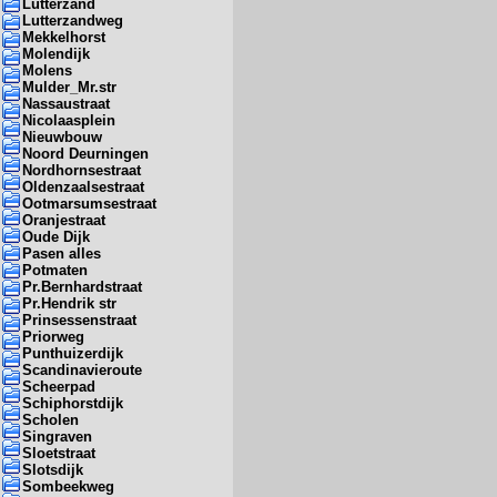
Lutterzand
Lutterzandweg
Mekkelhorst
Molendijk
Molens
Mulder_Mr.str
Nassaustraat
Nicolaasplein
Nieuwbouw
Noord Deurningen
Nordhornsestraat
Oldenzaalsestraat
Ootmarsumsestraat
Oranjestraat
Oude Dijk
Pasen alles
Potmaten
Pr.Bernhardstraat
Pr.Hendrik str
Prinsessenstraat
Priorweg
Punthuizerdijk
Scandinavieroute
Scheerpad
Schiphorstdijk
Scholen
Singraven
Sloetstraat
Slotsdijk
Sombeekweg